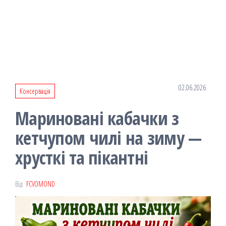
02.06.2026
Консервація
Мариновані кабачки з
кетчупом чилі на зиму —
хрусткі та пікантні
Від
FCVOMOND