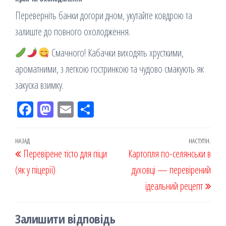
Переверніть банки догори дном, укутайте ковдрою та
залиште до повного охолодження.
Смачного! Кабачки виходять хрусткими,
ароматними, з легкою гостринкою та чудово смакують як
закуска взимку.
Fac
M
Em
По
eb
ast
ail
діл
oo
od
ит
Навігація
Попередній
НАЗАД
НАСТУПН.
Наст
Перевірене тісто для піци
k
on
ис
Картопля по-селянськи в
записів
запис
запи
(як у піцерії)
я
духовці — перевірений
ідеальний рецепт
Залишити відповідь