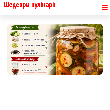
Шедеври кулінарії
Перейти
до
контенту