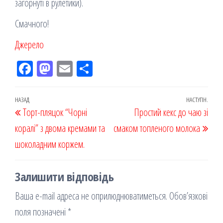
загорнуті в рулетики).
Смачного!
Джерело
Fac
M
Em
По
eb
ast
ail
діл
oo
od
ит
Навігація
Попередній
НАЗАД
НАСТУПН.
Наст
Торт-пляцок “Чорні
k
on
ис
Простий кекс до чаю зі
записів
запис
запи
коралі” з двома кремами та
я
смаком топленого молока
шоколадним коржем.
Залишити відповідь
Ваша e-mail адреса не оприлюднюватиметься.
Обов’язкові
поля позначені
*