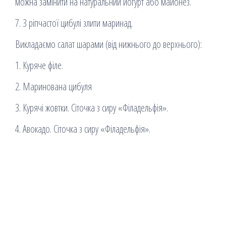
можна замінити на натуральний йогурт або майонез.
7. З ріпчастої цибулі злити маринад.
Викладаємо салат шарами (від нижнього до верхнього):
1. Куряче філе.
2. Маринована цибуля
3. Курячі жовтки. Сіточка з сиру «Філадельфія».
4. Авокадо. Сіточка з сиру «Філадельфія».