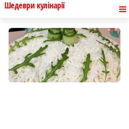
Шедеври кулінарії
Перейти
до
контенту