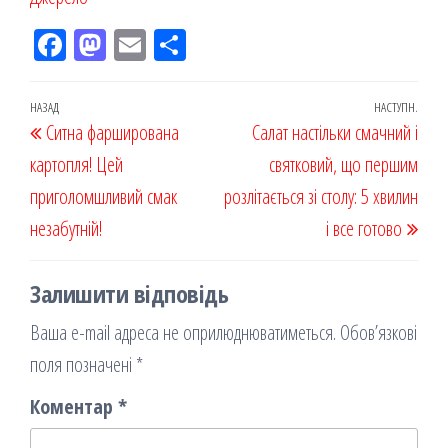
Fac
M
Em
По
eb
ast
ail
діл
oo
od
ит
Навігація
Попередній
НАЗАД
НАСТУПН.
Наст
Ситна фарширована
k
on
ис
Салат настільки смачний і
записів
запис
запи
картопля! Цей
я
святковий, що першим
приголомшливий смак
розлітається зі столу: 5 хвилин
незабутній!
і все готово
Залишити відповідь
Ваша e-mail адреса не оприлюднюватиметься.
Обов’язкові
поля позначені
*
Коментар
*