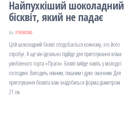
Найпухкіший шоколадний
бісквіт, який не падає
Від
FCVOMOND
Цей шоколадний бісквіт сподобається кожному, хто його
спробує. А ще він ідеально підійде для приготування всіма
улюбленого торта «Прага». Бісквіт вийде навіть у молодої
господині. Виходить ніжним, пишним і дуже смачним. Для
приготування бісквіта вам знадобиться форма діаметром
21 см.