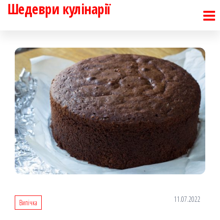
Шедеври кулінарії
Перейти
до
контенту
11.07.2022
Випічка