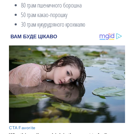
80 грам пшеничного борошна
50 грам какао-порошку
30 грам кукурудзяного крохмалю