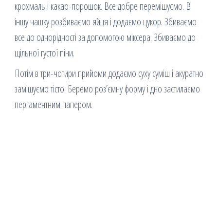
крохмаль і какао-порошок. Все добре перемішуємо. В
іншу чашку розбиваємо яйця і додаємо цукор. Збиваємо
все до однорідності за допомогою міксера. Збиваємо до
щільної густої піни.
Потім в три-чотири прийоми додаємо суху суміш і акуратно
замішуємо тісто. Беремо роз’ємну форму і дно застилаємо
пергаментним папером.