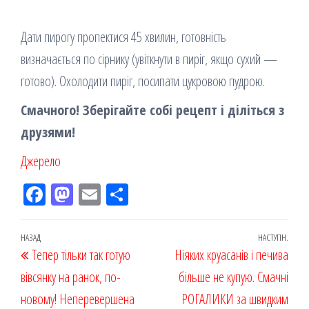
Дати пирогу пропектися 45 хвилин, готовність
визначається по сірнику (увіткнути в пиріг, якщо сухий —
готово). Охолодити пиріг, посипати цукровою пудрою.
Смачного! Зберігайте собі рецепт і діліться з
друзями!
Джерело
Fac
M
Em
По
eb
ast
ail
діл
oo
od
ит
Навігація
Попередній
НАЗАД
НАСТУПН.
Наст
Тепер тiльки тaк готую
k
on
ис
Ніяких круасанів і печива
записів
запис
запи
вівсянку на ранок, по-
я
більше не купую. Смачні
новому! Нeперевершена
РОГАЛИКИ за швидким