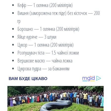
Кефір — 1 склянка (200 мілілітрів)
Вишня (заморожена теж піде) без кісточок — 200
гр
Борошно — 1 склянка (200 мілілітрів)
Яйце куряче — 3 штуки
Цукор — 1 склянка (200 мілілітрів)
Розпушувач тіста — 1.5 чайної ложки
Вершкове масло — чайна ложка
Цукрова пудра — за бажанням