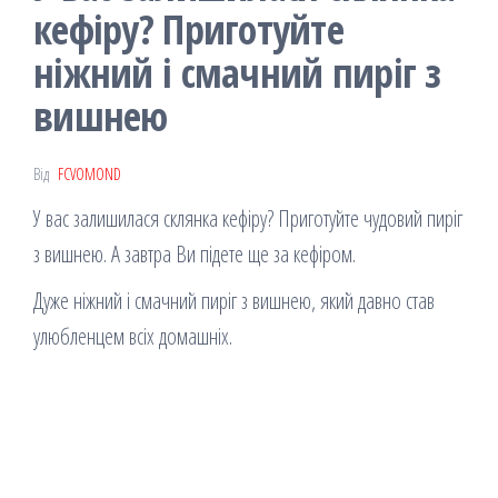
кефіру? Приготуйте
ніжний і смачний пиріг з
вишнею
Від
FCVOMOND
У вас залишилася склянка кефіру? Приготуйте чудовий пиріг
з вишнею. А завтра Ви підете ще за кефіром.
Дуже ніжний і смачний пиріг з вишнею, який давно став
улюбленцем всіх домашніх.