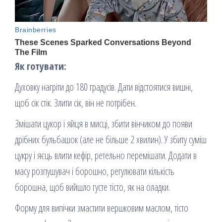
Як готувати:
Духовку нагріти до 180 градусів. Дати відстоятися вишні,
щоб сік стік. Злити сік, він не потрібен.
Змішати цукор і яйця в мисці, збити вінчиком до появи
дрібних бульбашок (але не більше 2 хвилин). У збиту суміш
цукру і яєць влити кефір, ретельно перемішати. Додати в
масу розпушувач і борошно, регулювати кількість
борошна, щоб вийшло густе тісто, як на оладки.
Форму для випічки змастити вершковим маслом, тісто