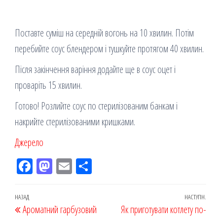
Поставте суміш на середній вогонь на 10 хвилин. Потім
перебийте соус блендером і тушкуйте протягом 40 хвилин.
Після закінчення варіння додайте ще в соус оцет і
проваріть 15 хвилин.
Готово! Розлийте соус по стерилізованим банкам і
накрийте стерилізованими кришками.
Джерело
Fac
M
Em
По
eb
ast
ail
діл
oo
od
ит
Навігація
Попередній
НАЗАД
НАСТУПН.
Наст
Ароматний гарбузовий
k
on
ис
Як приготувати котлету по-
записів
запис
запи