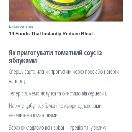
Як приготувати томатний соус із
яблуками
Спершу варто часник пропустити через прес або натерти
на тертці.
Тепер візьмемо яблучка та очистимо від серцевин.
Наріжте цибулю, яблука і помідори однаковими
невеликими шматочками.
Зараз викладаємо всі нарізані інгредієнти у велику