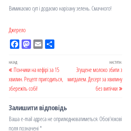
Вимикаємо суп і додаємо нарізану зелень. Смачного!
Джерело
Fac
M
Em
По
eb
ast
ail
діл
oo
od
ит
Навігація
Попередній
НАЗАД
НАСТУПН.
Наст
Пончики на кефірі за 15
k
on
ис
Згущене молоко збити з
записів
запис
запи
хвилин. Рецепт пригодиться,
я
мигдалем. Десерт за хвилину
збережіть собі!
без випічки
Залишити відповідь
Ваша e-mail адреса не оприлюднюватиметься.
Обов’язкові
поля позначені
*