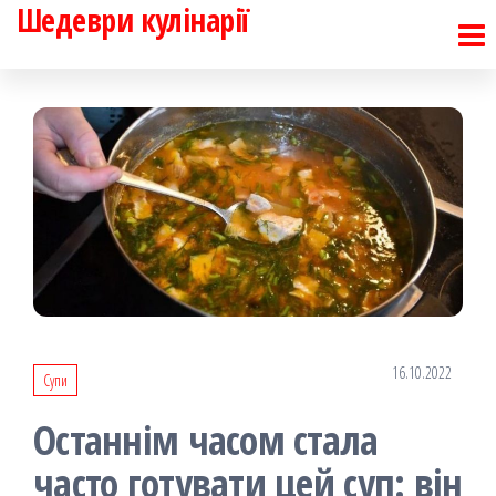
Шедеври кулінарії
Перейти
до
контенту
16.10.2022
Супи
Останнім часом стала
часто готувати цей суп: він