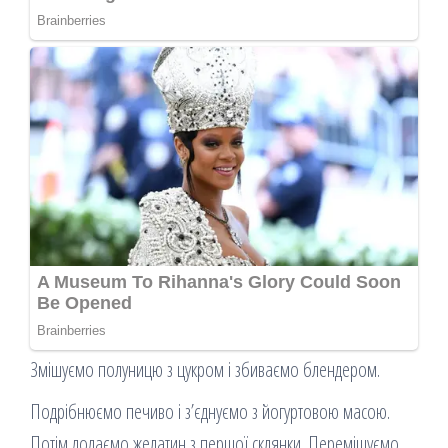
Змішуємо полуницю з цукром і збиваємо блендером.
Подрібнюємо печиво і з’єднуємо з йогуртовою масою.
Потім додаємо желатин з першої склянки. Перемішуємо .