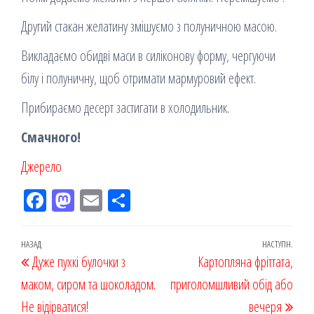
Другий стакан желатину змішуємо з полуничною масою.
Викладаємо обидві маси в силіконову форму, чергуючи
білу і полуничну, щоб отримати мармуровий ефект.
Прибираємо десерт застигати в холодильник.
Смачного!
Джерело
Fac
M
Em
По
eb
ast
ail
діл
oo
od
ит
Навігація
Попередній
НАЗАД
НАСТУПН.
Наст
Дуже пухкі булочки з
k
on
ис
Картопляна фріттата,
записів
запис
запи
маком, сиром та шоколадом.
я
приголомшливий обід або
Не відірватися!
вечеря