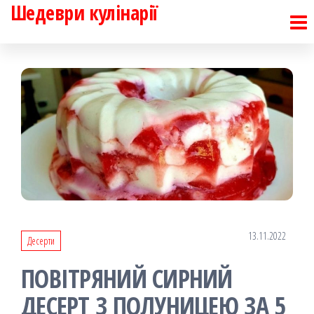
Шедеври кулінарії
Перейти
до
контенту
13.11.2022
Десерти
ПОВІТРЯНИЙ СИРНИЙ
ДЕСЕРТ З ПОЛУНИЦЕЮ ЗА 5