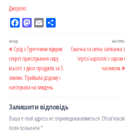
Джерело
Fac
M
Em
По
eb
ast
ail
діл
oo
od
ит
Навігація
Попередній
НАЗАД
НАСТУПН.
Наст
Сусід з Туреччини відкрив
k
on
ис
Смачна та ситна запіканка з
записів
запис
запи
секрет приготування сиру
я
тертої картоплі з сиром і
всього з двох продуктів за 5
часником
хвилин. Прийшла додому і
наготувала на тиждень
Залишити відповідь
Ваша e-mail адреса не оприлюднюватиметься.
Обов’язкові
поля позначені
*