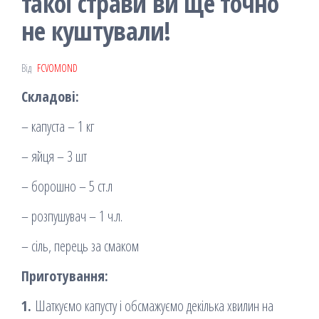
такої страви ви ще точно
не куштували!
Від
FCVOMOND
Складові:
– капуста – 1 кг
– яйця – 3 шт
– борошно – 5 ст.л
– розпушувач – 1 ч.л.
– сіль, перець за смаком
Приготування:
1.
Шаткуємо капусту і обсмажуємо декілька хвилин на