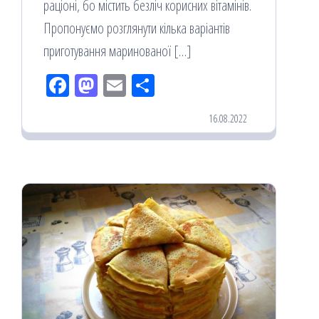
раціоні, бо містить безліч корисних вітамінів.
Пропонуємо розглянути кілька варіантів
приготування маринованої […]
Fac
M
Em
По
eb
ast
ail
діл
16.08.2022
oo
od
ит
k
on
ис
я