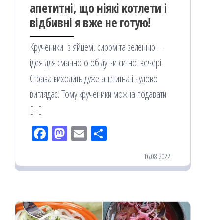
апетитні, що ніякі котлети і
відбивні я вже не готую!
Крученики з яйцем, сиром та зеленню –
ідея для смачного обіду чи ситної вечері.
Страва виходить дуже апетитна і чудово
виглядає. Тому крученики можна подавати
[…]
Fac
M
Em
По
eb
ast
ail
діл
16.08.2022
oo
od
ит
k
on
ис
я