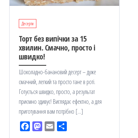
Десерти
Торт без випічки за 15
хвилин. Смачно, просто і
швидко!
Шоколадно-банановий десерт – дуже
смачний, легкий та просто тане в роті.
Готується швидко, просто, а результат
приємно здивує! Виглядає ефектно, а для
приготування вам потрібно […]
Fac
M
Em
По
eb
ast
ail
діл