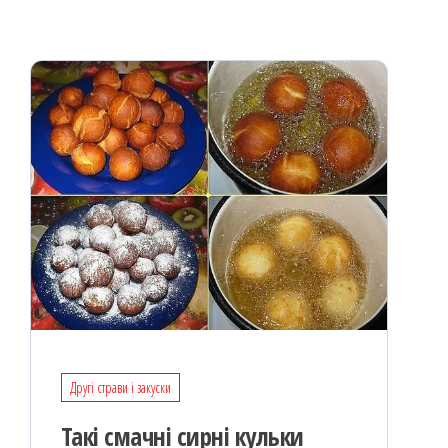
k
on
ис
я
Другі страви і закуски
Такі смачні сирні кульки