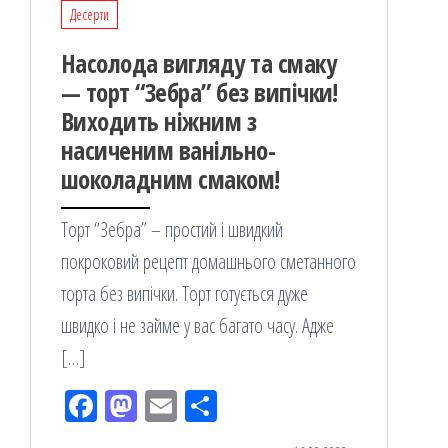
Десерти
Насолода вигляду та смаку
— торт “Зебра” без випічки!
Виходить ніжним з
насиченим ванільно-
шоколадним смаком!
Торт “Зебра” – простий і швидкий
покроковий рецепт домашнього сметанного
торта без випічки. Торт готується дуже
швидко і не займе у вас багато часу. Адже
[…]
Fac
M
Em
По
eb
ast
ail
діл