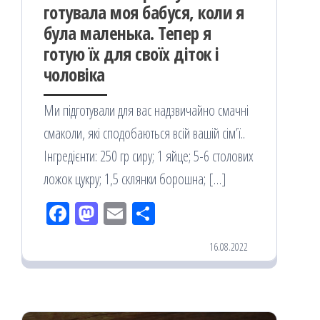
готувала моя бабуся, коли я
була маленька. Тепер я
готую їх для своїх діток і
чоловіка
Ми підготували для вас надзвичайно смачні
смаколи, які сподобаються всій вашій сім’ї..
Інгредієнти: 250 гр сиру; 1 яйце; 5-6 столових
ложок цукру; 1,5 склянки борошна; […]
Fac
M
Em
По
eb
ast
ail
діл
16.08.2022
oo
od
ит
k
on
ис
я