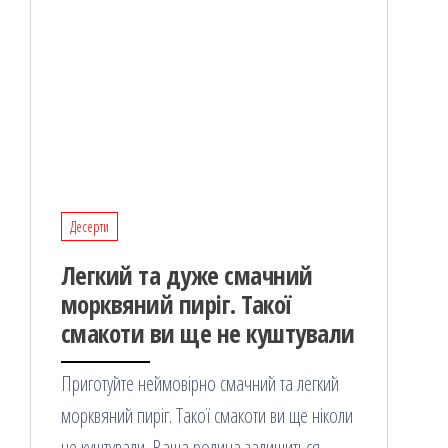
Десерти
Легкий та дуже смачний
морквяний пиріг. Такої
смакоти ви ще не куштували
Приготуйте неймовірно смачний та легкий
морквяний пиріг. Такої смакоти ви ще ніколи
не куштували. Ваша родина залишиться