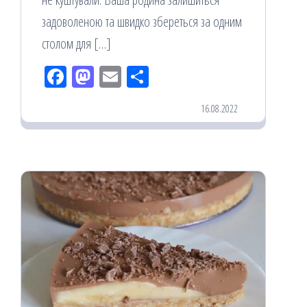
задоволеною та швидко збереться за одним
столом для […]
Fac
M
Em
По
eb
ast
ail
діл
16.08.2022
oo
od
ит
k
on
ис
я