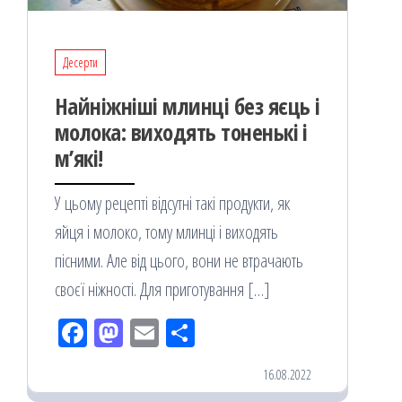
Десерти
Найніжніші млинці без яєць і
молока: виходять тоненькі і
м’які!
У цьому рецепті відсутні такі продукти, як
яйця і молоко, тому млинці і виходять
пісними. Але від цього, вони не втрачають
своєї ніжності. Для приготування […]
Fac
M
Em
По
eb
ast
ail
діл
16.08.2022
oo
od
ит