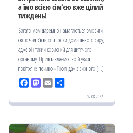
а їмо всією сім’єю вже цілий
тиждень!
Багато мам даремно намагаються вмовити
своїх чад з’їсти хоч трохи домашнього сиру,
адже він такий корисний для дитячого
організму. Представляємо твоїй увазі
повітряне печиво «Троянда» з сирного […]
Fac
M
Em
По
eb
ast
ail
діл
02.08.2022
oo
od
ит
k
on
ис
я