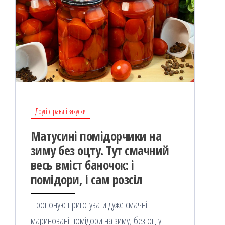
Другі страви і закуски
Матусині помідорчики на
зиму без оцту. Тут смачний
весь вміст баночок: і
помідори, і сам розсіл
Пропоную приготувати дуже смачні
мариновані помідори на зиму, без оцту.