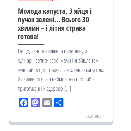
Молода капуста, 3 яйця і
пучок зелені… Всього 30
хвилин – і літня страва
готова!
Нещодавно я вирішила переглянути
кулінарні записи своєї мами і знайшла там
чудовий рецепт пирога з молодою капустою.
Як виявилося, він неймовірно простий в
приготуванні й здорово […]
Fac
M
Em
По
eb
ast
ail
діл
02.08.2022
oo
od
ит
k
on
ис