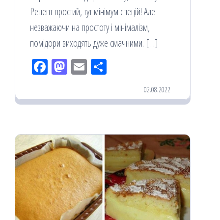
Рецепт простий, тут мінімум спецій! Але
незважаючи на простоту і мінімалізм,
помідори виходять дуже смачними. […]
Fac
M
Em
По
eb
ast
ail
діл
02.08.2022
oo
od
ит
k
on
ис
я