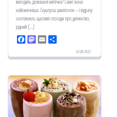
виходить домашня випічка? Саме вона
найсмачніша. Скуштуєш шматочок – і відразу
охоплюють щасливі спогади про дитинство,
рідний […]
Fac
M
Em
По
eb
ast
ail
діл
02.08.2022
oo
od
ит
k
on
ис
я