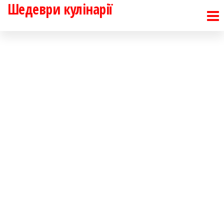
Шедеври кулінарії
Перейти
до
контенту