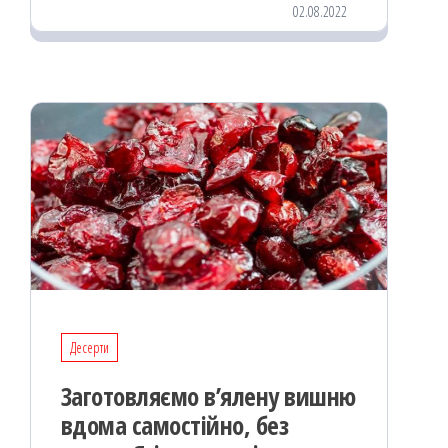
02.08.2022
oo
od
ит
k
on
ис
я
Десерти
Заготовляємо в’ялену вишню
вдома самостійно, без