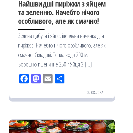
Найшвидші пиріжки з яйцем
та зеленню. Начебто нічого
особливого, але як смачно!
Зелена цибуля і яйце, ідеальна начинка для
пиріжків. Начебто нічого особливого, але як
смачно! Складові: Тепла вода 200 мл
Борошно пшеничне 250 г Яйця 3 […]
Fac
M
Em
По
eb
ast
ail
діл
02.08.2022
oo
od
ит
k
on
ис
я