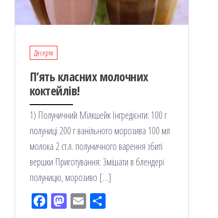
Десерти
П’ять класних молочних
коктейлів!
1) Полуничний Мілкшейк Інгредієнти: 100 г
полуниці 200 г ванільного морозива 100 мл
молока 2 ст.л. полуничного варення збиті
вершки Приготування: Змішати в блендері
полуницю, морозиво […]
Fac
M
Em
По
eb
ast
ail
діл