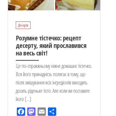
Десерти
Розумне тістечко: рецепт
десерту, який прославився
на весь світ!
Це по-справжньому ніжне домашнє тістечко.
Вся його принадність полягає в тому, що
після змішування всіх інгредієнтів виходить
досить ріденьке тісто. Але коли ви поставите
його […]
Fac
M
Em
По