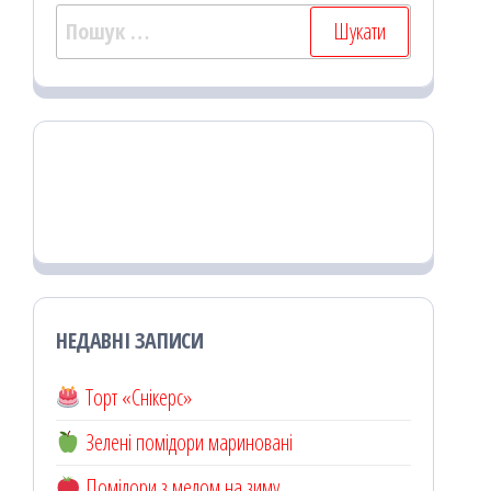
Пошук:
НЕДАВНІ ЗАПИСИ
Торт «Снікерс»
Зелені помідори мариновані
Помідори з медом на зиму