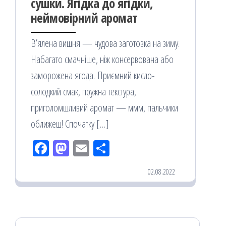
сушки. Ягідка до ягідки,
неймовірний аромат
В’ялена вишня — чудова заготовка на зиму.
Набагато смачніше, ніж консервована або
заморожена ягода. Приємний кисло-
солодкий смак, пружна текстура,
приголомшливий аромат — ммм, пальчики
оближеш! Спочатку […]
Fac
M
Em
По
eb
ast
ail
діл
02.08.2022
oo
od
ит
k
on
ис
я