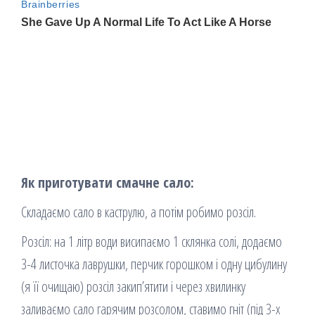
Як приготувати смачне сало:
Складаємо сало в каструлю, а потім робимо розсіл.
Розсіл: на 1 літр води висипаємо 1 склянка солі, додаємо
3-4 листочка лаврушки, перчик горошком і одну цибулину
(я її очищаю) розсіл закип’ятити і через хвилинку
заливаємо сало гарячим розсолом, ставимо гніт (під 3-х