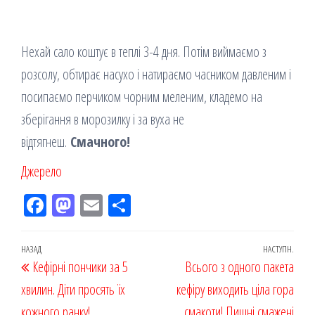
Нехай сало коштує в теплі 3-4 дня. Потім виймаємо з
розсолу, обтирає насухо і натираємо часником давленим і
посипаємо перчиком чорним меленим, кладемо на
зберігання в морозилку і за вуха не
відтягнеш.
Смачного!
Джерело
Fac
M
Em
По
eb
ast
ail
діл
oo
od
ит
Навігація
Попередній
НАЗАД
НАСТУПН.
Наст
Кефірні пончики за 5
k
on
ис
Всього з одного пакета
записів
запис
запи
хвилин. Діти просять їх
я
кефіру виходить ціла гора
кожного ранку!
смакоти! Пишні смажені