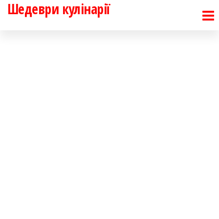
Шедеври кулінарії
Перейти
до
контенту