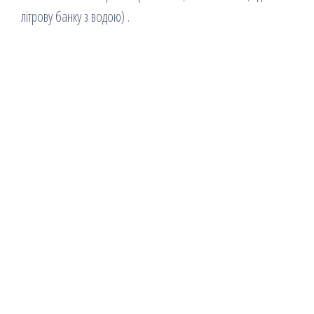
літрову банку з водою) .