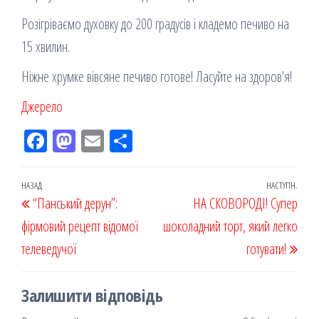
Розігріваємо духовку до 200 градусів і кладемо печиво на
15 хвилин.
Ніжне хрумке вівсяне печиво готове! Ласуйте на здоров’я!
Джерело
Fac
M
Em
По
eb
ast
ail
діл
oo
od
ит
Навігація
Попередній
НАЗАД
НАСТУПН.
Наст
“Панський дерун”:
k
on
ис
НА СКОВОРОДІ! Супер
записів
запис
запи
фірмовий рецепт відомої
я
шоколадний торт, який легко
телеведучої
готувати!
Залишити відповідь