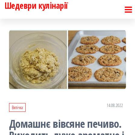
Шедеври кулінарії
Перейти
до
контенту
14.08.2022
Випічка
Домашнє вівсяне печиво.