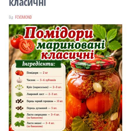
класичні
Від
FCVOMOND