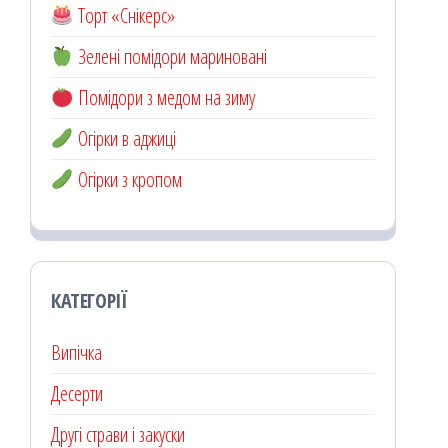
Торт «Снікерс»
Зелені помідори мариновані
Помідори з медом на зиму
Огірки в аджиці
Огірки з кропом
КАТЕГОРІЇ
Випічка
Десерти
Другі страви і закуски