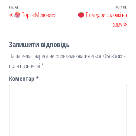
oo
od
ит
Навігація
Попередній
НАЗАД
НАСТУПН.
Наст
k
Торт «Медовик»
on
ис
Помідори солодкі на
записів
запис
запи
я
зиму
Залишити відповідь
Ваша e-mail адреса не оприлюднюватиметься.
Обов’язкові
поля позначені
*
Коментар
*