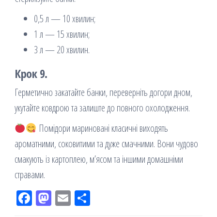
0,5 л — 10 хвилин;
1 л — 15 хвилин;
3 л — 20 хвилин.
Крок 9.
Герметично закатайте банки, переверніть догори дном,
укутайте ковдрою та залиште до повного охолодження.
Помідори мариновані класичні виходять
ароматними, соковитими та дуже смачними. Вони чудово
смакують із картоплею, м’ясом та іншими домашніми
стравами.
Fac
M
Em
По
eb
ast
ail
діл