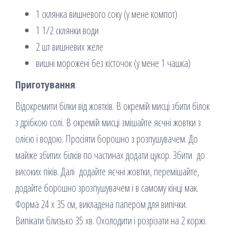
1 склянка вишневого соку (у мене компот)
1 1/2 склянки води
2 шт вишневих желе
вишні морожені без кісточок (у мене 1 чашка)
Приготування
:
Відокремити білки від жовтків. В окремій мисці збити білок
з дрібкою солі. В окремій мисці змішайте яєчні жовтки з
олією і водою. Просіяти борошно з розпушувачем. До
майже збитих білків по частинах додати цукор. Збити до
високих піків. Далі додайте яєчні жовтки, перемішайте,
додайте борошно зрозпушувачем і в самому кінці мак.
Форма 24 х 35 см, викладена папером для випічки.
Випікати близько 35 хв. Охолодити і розрізати на 2 коржі.