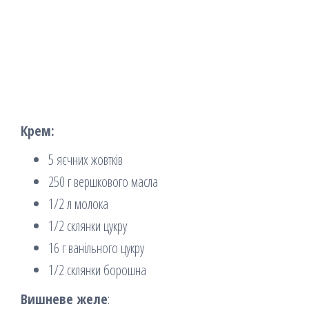
Крем:
5 яєчних жовтків
250 г вершкового масла
1/2 л молока
1/2 склянки цукру
16 г ванільного цукру
1/2 склянки борошна
Вишневе желе
: