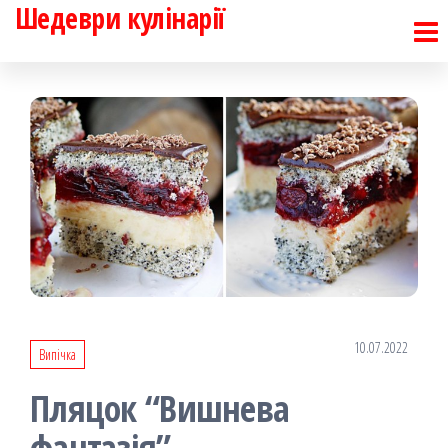
Шедеври кулінарії
Перейти
до
контенту
10.07.2022
Випічка
Пляцок “Вишнева
фантазія”