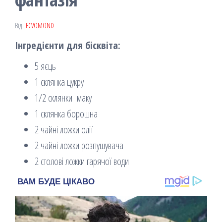
Від
FCVOMOND
Інгредієнти для бісквіта:
5 яєць
1 склянка цукру
1/2 склянки маку
1 склянка борошна
2 чайні ложки олії
2 чайні ложки розпушувача
2 столові ложки гарячої води