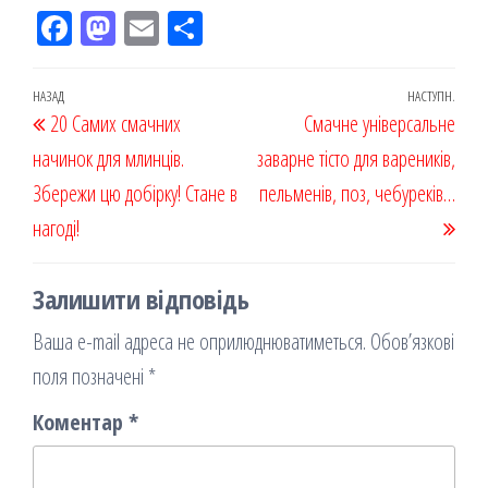
Fac
M
Em
По
eb
ast
ail
діл
oo
od
ит
Навігація
Попередній
НАЗАД
НАСТУПН.
Наст
20 Самих смачних
k
on
ис
Смачне універсальне
записів
запис
запи
начинок для млинців.
я
заварне тісто для вареників,
Збережи цю добірку! Стане в
пельменів, поз, чебуреків…
нагоді!
Залишити відповідь
Ваша e-mail адреса не оприлюднюватиметься.
Обов’язкові
поля позначені
*
Коментар
*