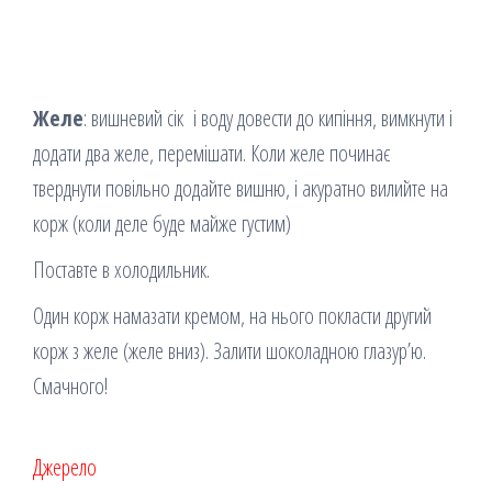
Желе
: вишневий сік і воду довести до кипіння, вимкнути і
додати два желе, перемішати. Коли желе починає
тверднути повільно додайте вишню, і акуратно вилийте на
корж (коли деле буде майже густим)
Поставте в холодильник.
Один корж намазати кремом, на нього покласти другий
корж з желе (желе вниз). Залити шоколадною глазур’ю.
Смачного!
Джерело