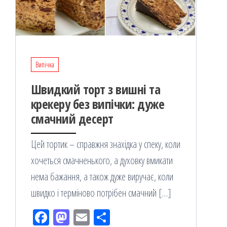
Випічка
Швидкий торт з вишні та
крекеру без випічки: дуже
смачний десерт
Цей тортик – справжня знахідка у спеку, коли
хочеться смачненького, а духовку вмикати
нема бажання, а також дуже виручає, коли
швидко і терміново потрібен смачний […]
Fac
M
Em
По