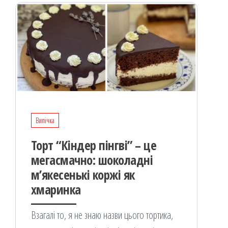
Випічка
Торт “Кіндер пінгві” – це
мегасмачно: шоколадні
м’якесенькі коржі як
хмаринка
Взагалі то, я не знаю назви цього тортика,