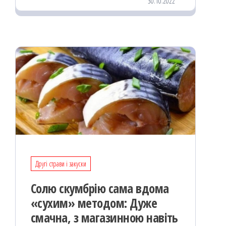
30.10.2022
oo
od
ит
k
on
ис
я
Другі страви і закуски
Солю скумбрію сама вдома
«сухим» методом: Дуже
смачна, з магазинною навіть