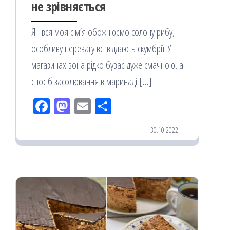
не зрівняється
Я і вся моя сім’я обожнюємо солону рибу,
особливу перевагу всі віддають скумбрії. У
магазинах вона рідко буває дуже смачною, а
спосіб засолювання в маринаді […]
Fac
M
Em
По
eb
ast
ail
діл
30.10.2022
oo
od
ит
k
on
ис
я