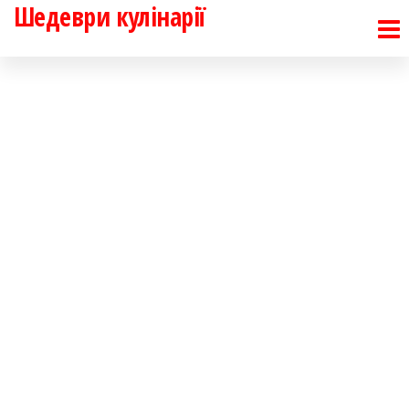
Шедеври кулінарії
Перейти
до
контенту