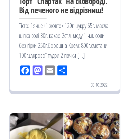
Торт “Спартак” на сковороді.
Від печеного не відрізниш!
Тісто: 1яйце+1 жовток 120г. цукру 65г. масла
щіпка солі 30г. какао 2ст.л. меду 1 ч.л. соди
без гірки 250г.борошна Крем: 800г.сметани
100г.цукрової пудри 2 пачки […]
Fac
M
Em
По
eb
ast
ail
діл
30.10.2022
oo
od
ит
k
on
ис
я