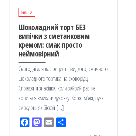
Випічка
Шоколадний торт БЕЗ
випічки з сметанковим
кремом: смак просто
неймовірний
Сьогодні для вас рецепт швидкого, смачного
шоколадного тортика на сковорідці.
Справжня знахідка, коли зайвий раз не
хочеться вмикати духовку. Коржі м‘які, пухкі,
смакують як бісквіт […]
Fac
M
Em
По
eb
ast
ail
діл