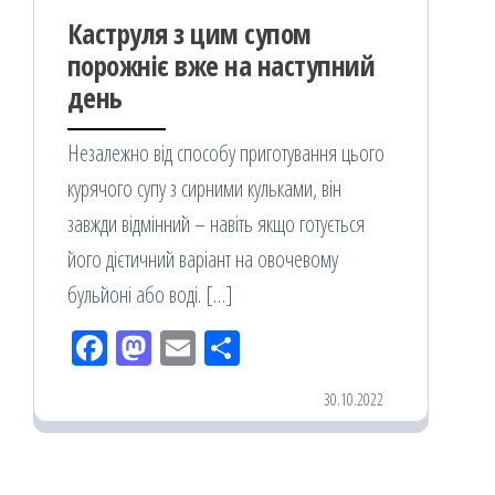
Каструля з цим супом
порожніє вже на наступний
день
Незалежно від способу приготування цього
курячого супу з сирними кульками, він
завжди відмінний – навіть якщо готується
його дієтичний варіант на овочевому
бульйоні або воді. […]
Fac
M
Em
По
eb
ast
ail
діл
30.10.2022
oo
od
ит
k
on
ис
я