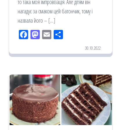
то така моя імпровізація. Але дітям він
нагадує за смаком цей батончик, тому і
назвала його – […]
Fac
M
Em
По
eb
ast
ail
діл
30.10.2022
oo
od
ит
k
on
ис
я