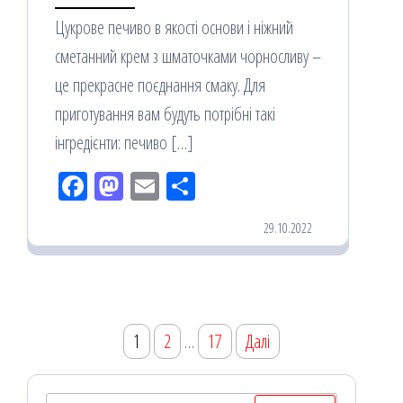
Цукрове печиво в якості основи і ніжний
сметанний крем з шматочками чорносливу –
це прекрасне поєднання смаку. Для
приготування вам будуть потрібні такі
інгредієнти: печиво […]
Fac
M
Em
По
eb
ast
ail
діл
29.10.2022
oo
od
ит
k
on
ис
я
Навігація
1
2
…
17
Далі
записів