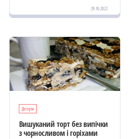
eb
ast
ail
діл
29.10.2022
oo
od
ит
k
on
ис
я
Десерти
Вишуканий торт без випічки
з чорносливом і горіхами