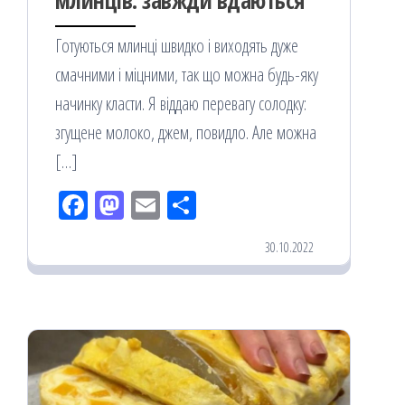
млинців: завжди вдаються
Готуються млинці швидко і виходять дуже
смачними і міцними, так що можна будь-яку
начинку класти. Я віддаю перевагу солодку:
згущене молоко, джем, повидло. Але можна
[…]
Fac
M
Em
По
eb
ast
ail
діл
30.10.2022
oo
od
ит
k
on
ис
я