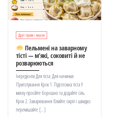
Другі страви і закуски
Пельмені на заварному
тісті — м’які, соковиті й не
розварюються
Інгредієнти Для тіста: Для начинки:
Приготування Крок 1. Підготовка тіста У
миску просійте борошно та додайте сіль.
Крок 2. Заварювання Влийте окріп і швидко
перемішайте […]