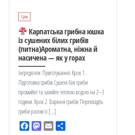
Супи
Карпатська грибна юшка
із сушених білих грибів
(питна)Ароматна, ніжна й
насичена — як у горах
Інгредієнти: Приготування: Крок 1.
Підготовка грибів Сушені білі гриби
промийте та залийте теплою водою на 2–3
години. Крок 2. Варіння грибів Перекладіть
гриби разом із […]
Fac
M
Em
По