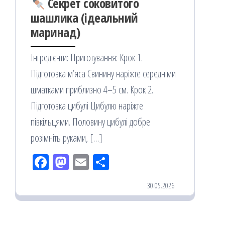
Секрет соковитого
шашлика (ідеальний
маринад)
Інгредієнти: Приготування: Крок 1.
Підготовка м’яса Свинину наріжте середніми
шматками приблизно 4–5 см. Крок 2.
Підготовка цибулі Цибулю наріжте
півкільцями. Половину цибулі добре
розімніть руками, […]
Fac
M
Em
По
eb
ast
ail
діл
30.05.2026
oo
od
ит
k
on
ис