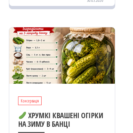
30.05.2026
oo
od
ит
k
on
ис
я
Консервація
ХРУМКІ КВАШЕНІ ОГІРКИ
НА ЗИМУ В БАНЦІ