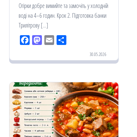
Огірки добре вимийте та замочіть у холодній
воді на 4–6 годин. Крок 2. Підготовка банки
Трилітрову […]
Fac
M
Em
По
eb
ast
ail
діл
30.05.2026
oo
od
ит
k
on
ис
я