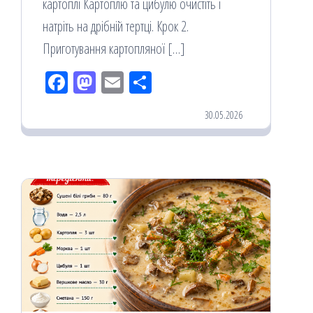
картоплі Картоплю та цибулю очистіть і
натріть на дрібній тертці. Крок 2.
Приготування картопляної […]
Fac
M
Em
По
eb
ast
ail
діл
30.05.2026
oo
od
ит
k
on
ис
я