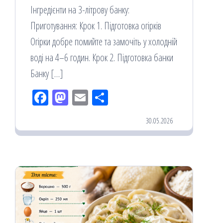
Інгредієнти на 3-літрову банку:
Приготування: Крок 1. Підготовка огірків
Огірки добре помийте та замочіть у холодній
воді на 4–6 годин. Крок 2. Підготовка банки
Банку […]
Fac
M
Em
По
eb
ast
ail
діл
30.05.2026
oo
od
ит
k
on
ис
я