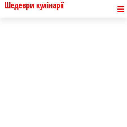
Шедеври кулінарії
Перейти
до
контенту