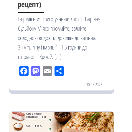
рецепт)
Інгредієнти: Приготування: Крок 1. Варіння
бульйону М’ясо промийте, залийте
холодною водою та доведіть до кипіння.
Зніміть піну і варіть 1–1,5 години до
готовності. Крок 2. […]
Fac
M
Em
По
eb
ast
ail
діл
30.05.2026
oo
od
ит
k
on
ис
я