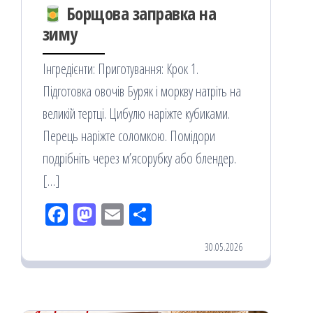
Борщова заправка на
зиму
Інгредієнти: Приготування: Крок 1.
Підготовка овочів Буряк і моркву натріть на
великій тертці. Цибулю наріжте кубиками.
Перець наріжте соломкою. Помідори
подрібніть через м’ясорубку або блендер.
[…]
Fac
M
Em
По
eb
ast
ail
діл
30.05.2026
oo
od
ит
k
on
ис
я