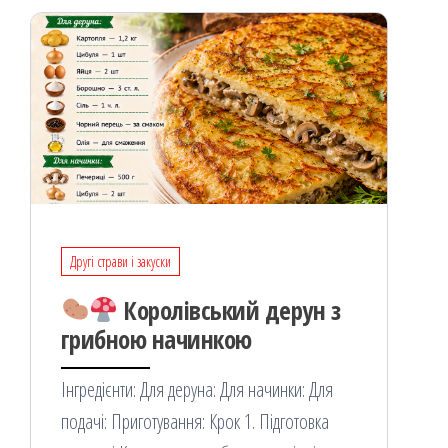
я
Другі страви і закуски
Королівський дерун з
грибною начинкою
Інгредієнти: Для деруна: Для начинки: Для
подачі: Приготування: Крок 1. Підготовка