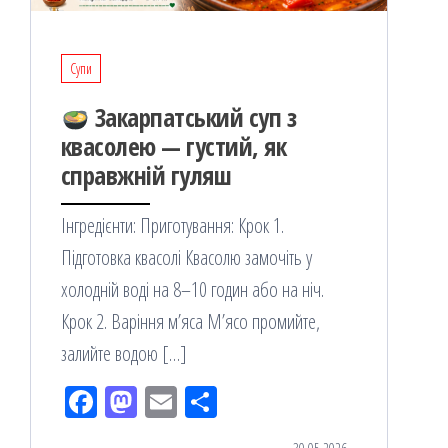
Супи
Закарпатський суп з
квасолею — густий, як
справжній гуляш
Інгредієнти: Приготування: Крок 1.
Підготовка квасолі Квасолю замочіть у
холодній воді на 8–10 годин або на ніч.
Крок 2. Варіння м’яса М’ясо промийте,
залийте водою […]
Fac
M
Em
По
eb
ast
ail
діл