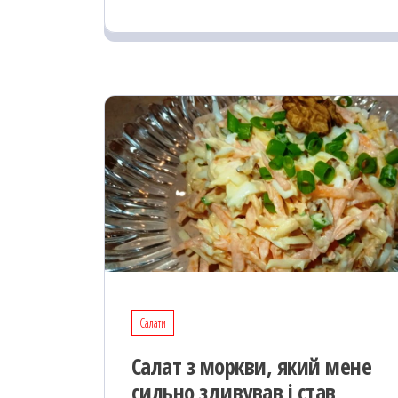
oo
od
ит
k
on
ис
я
Салати
Салат з моркви, який мене
сильно здивував і став