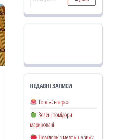
НЕДАВНІ ЗАПИСИ
Торт «Снікерс»
Зелені помідори
мариновані
Помідори з медом на зиму