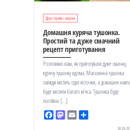
Другі страви і закуски
Домашня куряча тушонка.
Простий та дуже смачний
рецепт приготування
Розповімо вам, як приготувати дуже смачну,
курячу тушонку вдома. Магазинна тушонка
завжди містить одні кісточки, а домашня навп
буде містити багато м’яса. Тушонка буде
постійно […]
Fac
M
Em
По
eb
ast
ail
діл
30.06.20