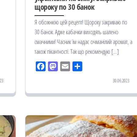
щороку по 30 банок
.
Я обожнюю цей рецепт! Щороку закриваю по
30 банок. Адже кабачки виходять шалено
смачними! Часник їм надає очманілий аромат, а
також пікантності. Так що рекомендую […]
Fac
M
Em
По
eb
ast
ail
діл
23
30.06.2023
oo
od
ит
k
on
ис
я