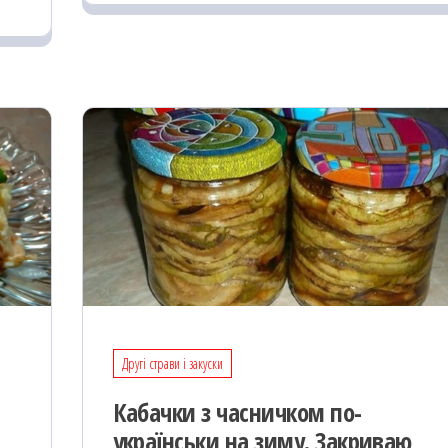
k
on
ис
я
Другі страви і закуски
Кабачки з часничком по-
українськи на зиму. Закриваю