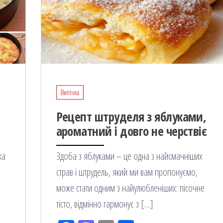
Випічка
Рецепт штруделя з яблуками,
ароматний і довго не черствіє
ка
Здоба з яблуками – це одна з найсмачніших
.
страв і штрудель, який ми вам пропонуємо,
може стати одним з найулюбленіших: пісочне
тісто, відмінно гармонує з […]