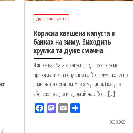
Другі страви і закуски
Корисна квашена капуста в
банках на зиму. Виходить
хрумка та дуже смачна
Якщо у вас багато капусти, тоді пропонуємо
приготувати квашену капусту. Вона дуже корисно
аки
впливає на організм. У такому вигляді капуста
збережеться досить довгий час. Вона […]
Fac
M
Em
По
eb
ast
ail
діл
30.06.2023
oo
od
ит
23