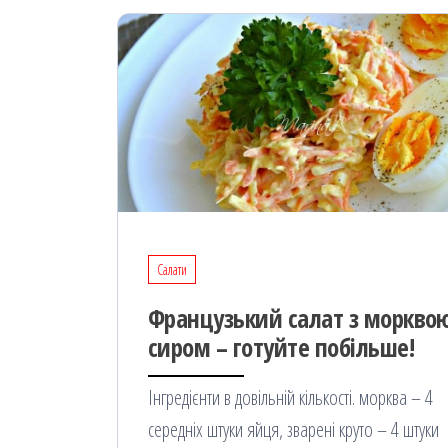
Салати
Французький салат з морквою
сиром – готуйте побільше!
Інгредієнти в довільній кількості. морква – 4
середніх штуки яйця, зварені круто – 4 штуки