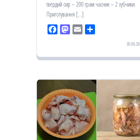
твердий сир – 200 грам часник – 2 зубчики.
Приготування […]
Fac
M
Em
По
eb
ast
ail
діл
30.06.20
oo
od
ит
k
on
ис
я