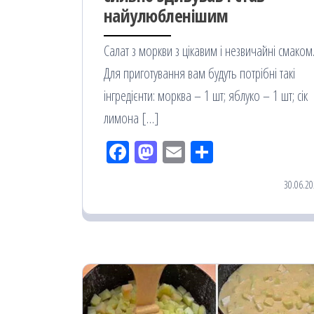
найулюбленішим
Салат з моркви з цікавим і незвичайні смаком
Для приготування вам будуть потрібні такі
інгредієнти: морква – 1 шт; яблуко – 1 шт; сік
лимона […]
Fac
M
Em
По
eb
ast
ail
діл
30.06.20
oo
od
ит
k
on
ис
я