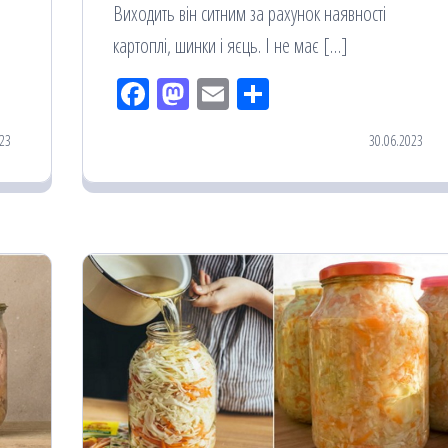
Виходить він ситним за рахунок наявності
картоплі, шинки і яєць. І не має […]
Fac
M
Em
По
eb
ast
ail
діл
23
30.06.2023
oo
od
ит
k
on
ис
я