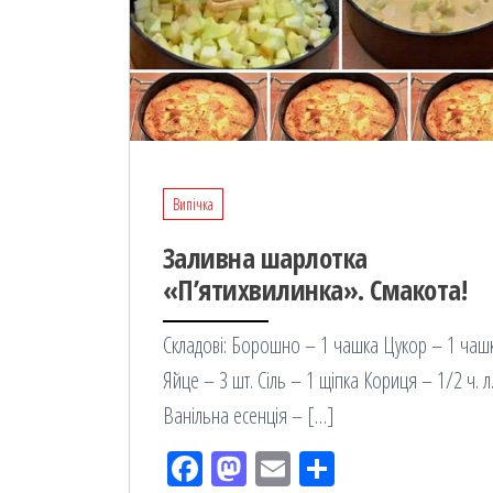
Випічка
Заливна шарлотка
«П’ятихвилинка». Смакота!
Складові: Борошно – 1 чашка Цукор – 1 чаш
Яйце – 3 шт. Сіль – 1 щіпка Кориця – 1/2 ч. л
Ванільна есенція – […]
Fac
M
Em
По