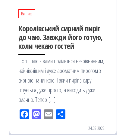
Випічка
Королівський сирний пиріг
до чаю. Завжди його готую,
коли чекаю гостей
Поспішаю з вами поділиться незрівнянним,
найніжнішим і дуже ароматним пирогом з
сирною начинкою. Такий пиріг з сиру
готується дуже просто, а виходить дуже
смачно. Тепер […]
Fac
M
Em
По
eb
ast
ail
діл
24.08.2022
oo
od
ит