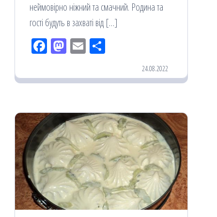
неймовірно ніжний та смачний. Родина та
гості будуть в захваті від […]
Fac
M
Em
По
eb
ast
ail
діл
24.08.2022
oo
od
ит
k
on
ис
я