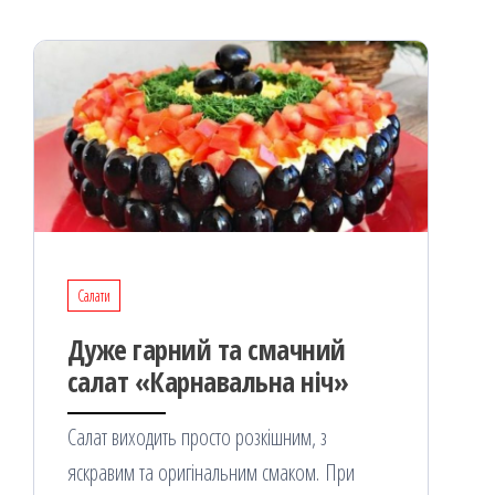
я
Салати
Дуже гарний та смачний
салат «Карнавальна ніч»
Салат виходить просто розкішним, з
яскравим та оригінальним смаком. При