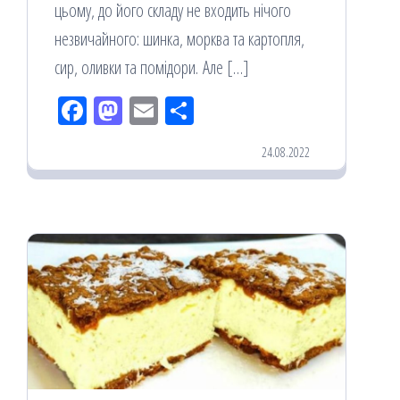
цьому, до його складу не входить нічого
незвичайного: шинка, морква та картопля,
сир, оливки та помідори. Але […]
Fac
M
Em
По
eb
ast
ail
діл
24.08.2022
oo
od
ит
k
on
ис
я