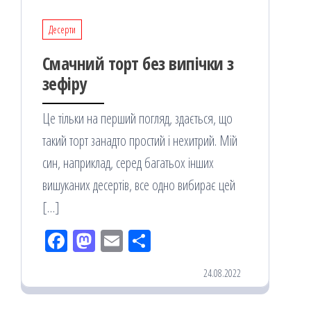
Десерти
Смачний торт без випічки з
зефіру
Це тільки на перший погляд, здається, що
такий торт занадто простий і нехитрий. Мій
син, наприклад, серед багатьох інших
вишуканих десертів, все одно вибирає цей
[…]
Fac
M
Em
По
eb
ast
ail
діл
24.08.2022
oo
od
ит
k
on
ис