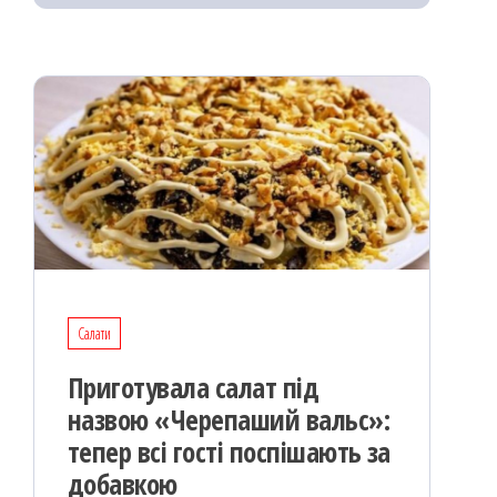
k
on
ис
я
Салати
Приготувала салат під
назвою «Черепаший вальс»:
тепер всі гості поспішають за
добавкою