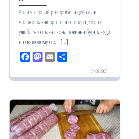
Коли я перший раз зробила цей салат,
чоловік сказав про те, що тепер це його
улюблена страва і вона повинна бути завжди
на святковому столі. […]
Fac
M
Em
По
eb
ast
ail
діл
24.08.2022
oo
od
ит
k
on
ис
я