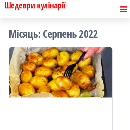
Шедеври кулінарії
Перейти
до
контенту
Місяць:
Серпень 2022