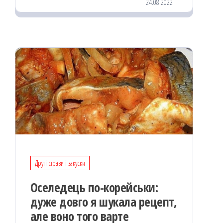
24.08.2022
oo
od
ит
k
on
ис
я
Другі страви і закуски
Оселедець по-корейськи:
дуже довго я шукала рецепт,
але воно того варте