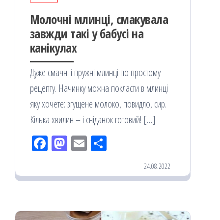
Молочні млинці, смакувала
завжди такі у бабусі на
канікулах
Дуже смачні і пружні млинці по простому
рецепту. Начинку можна покласти в млинці
яку хочете: згущене молоко, повидло, сир.
Кілька хвилин – і сніданок готовий! […]
Fac
M
Em
По
eb
ast
ail
діл
24.08.2022
oo
od
ит
k
on
ис
я