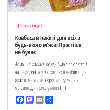
Другі страви і закуски
Ковбаса в пакеті для всіх з
будь-якого м’яса! Простіше
не буває
Домашня ковбаса завжди була в пріоритеті в
нашій родині, а після того, як я знайшла цей
рецепт, ми взагалі перестали купувати в
магазині. Для приготування […]
Fac
M
Em
По
eb
ast
ail
діл