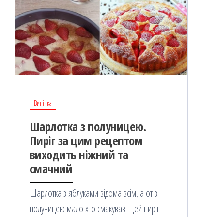
Випічка
Шарлотка з полуницею.
Пиріг за цим рецептом
виходить ніжний та
смачний
Шарлотка з яблуками відома всім, а от з
полуницею мало хто смакував. Цей пиріг