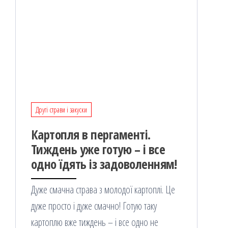
Другі страви і закуски
Картопля в пергаменті.
Тиждень уже готую – і все
одно їдять із задоволенням!
Дуже смачна страва з молодої картоплі. Це
дуже просто і дуже смачно! Готую таку
картоплю вже тиждень – і все одно не