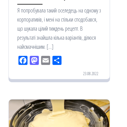
Я попробувала такий оселедець на одному з
корпоративів, і мені на стільки сподобався,
що шукала цілий тиждень рецепт. В
результаті знайшла кілька варіантів, ділюся
найсмачнішим. […]
Fac
M
Em
По
eb
ast
ail
діл
23.08.2022
oo
od
ит
k
on
ис
я