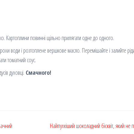
еко. Картоплини повинні щільно прилягати одне до одного.
 трохи води і розтоплене вершкове масло. Перемішайте і залийте рі
ати томатний соус.
дусів духовці.
Смачного!
мачний
Найпухкіший шоколадний бісквіт, який не 