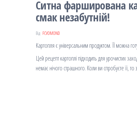
Ситна фарширована к
смак незабутній!
Від
FCVOMOND
Картопля є універсальним продуктом. ЇЇ можна готу
Цей рецепт картоплі підходить для урочистих заход
немає нічого страшного. Коли ви спробуєте її, то 