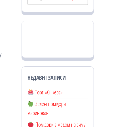
у
НЕДАВНІ ЗАПИСИ
Торт «Снікерс»
Зелені помідори
мариновані
Помідори з медом на зиму