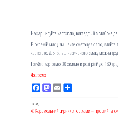
Нафаршируйте картоплю, викладіть її в глибоке д
В окремій мисці змішайте сметану з сіллю, влийте
картоплю. Для більш насиченого смаку можна дод
Готуйте картоплю 30 хвилин в розігрітій до 180 гра
Джерело
Fac
M
Em
По
eb
ast
ail
діл
oo
od
ит
Навігація
Попередній
НАЗАД
Карамельний сирник з горіхами – простий та с
k
on
ис
записів
запис