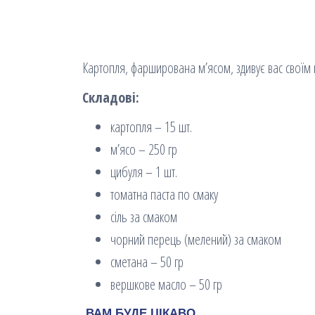
Картопля, фарширована м’ясом, здивує вас своїм
Складові:
картопля – 15 шт.
м’ясо – 250 гр
цибуля – 1 шт.
томатна паста по смаку
сіль за смаком
чорний перець (мелений) за смаком
сметана – 50 гр
вершкове масло – 50 гр