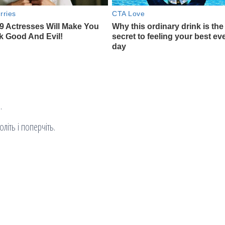
.
літь і поперчіть.