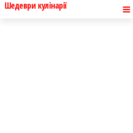
Шедеври кулінарії
Перейти
до
контенту