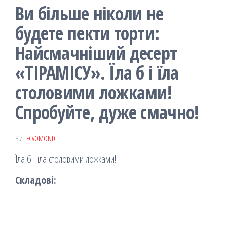
Ви більше ніколи не
будете пекти торти:
Найсмачніший десерт
«ТІРАМІСУ». Їла б і їла
столовими ложками!
Спробуйте, дуже смачно!
Від
FCVOMOND
Їла б і їла столовими ложками!
Складові: