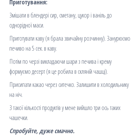
Приготування:
Змішати в блендері сир, сметану, цукор і ваніль до
однорідної маси.
Приготувати каву (я брала звичайну розчинну). Занурюємо
печиво на 5 сек. в каву.
Потім по черзі викладаючи шари з печива і крему
формуємо десерт (я це робила в скляній чашці).
Присипати какао через ситечко. Залишити в холодильнику
на ніч.
З такої кількості продуктів у мене вийшло три ось таких
чашечки.
Спробуйте, дуже смачно.