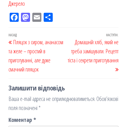
Джерело
Fac
M
Em
По
eb
ast
ail
діл
oo
od
ит
Навігація
Попередній
НАЗАД
НАСТУПН.
Наст
Пляцок з сиром, ананасом
k
on
ис
Домашній хліб, який не
записів
запис
запи
та желе – простий в
я
треба замішувати. Рецепт
приготуванні, але дуже
тіста і секрети приготування
смачний пляцок
Залишити відповідь
Ваша e-mail адреса не оприлюднюватиметься.
Обов’язкові
поля позначені
*
Коментар
*