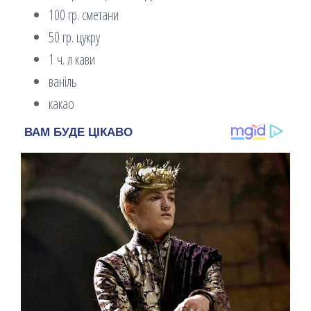
100 гр. сметани
50 гр. цукру
1 ч. л кави
ваніль
какао