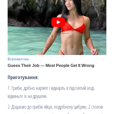
Приготування:
1. Гриби, дрібно наріжте і відваріть в підсоленій воді,
відкиньте їх на друшляк.
2. Додаємо до грибів яйця, подрібнену цибулю, 2 столові