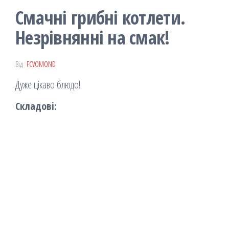
Смачні грибні котлети.
Незрівнянні на смак!
Від
FCVOMOND
Дуже цікаво блюдо!
Складові: