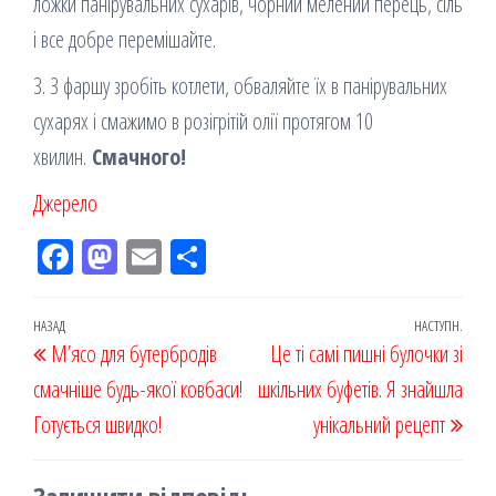
ложки панірувальних сухарів, чорний мелений перець, сіль
і все добре перемішайте.
3. З фаршу зробіть котлети, обваляйте їх в панірувальних
сухарях і смажимо в розігрітій олії протягом 10
хвилин.
Смачного!
Джерело
Fac
M
Em
По
eb
ast
ail
діл
oo
od
ит
Навігація
Попередній
НАЗАД
НАСТУПН.
Наст
М’ясо для бутербродів
k
on
ис
Це ті самі пишні булочки зі
записів
запис
запи
смачніше будь-якої ковбаси!
я
шкільних буфетів. Я знайшла
Готується швидко!
унікальний рецепт