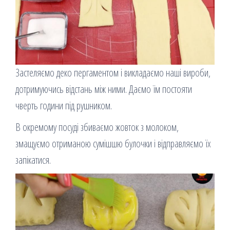
Застеляємо деко пергаментом і викладаємо наші вироби,
дотримуючись відстань між ними. Даємо їм постояти
чверть години під рушником.
В окремому посуді збиваємо жовток з молоком,
змащуємо отриманою сумішшю булочки і відправляємо їх
запікатися.