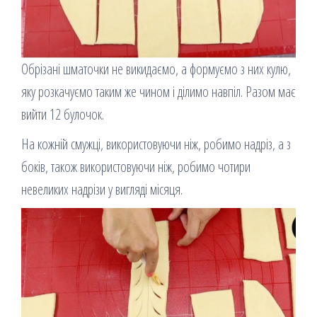
Обрізані шматочки не викидаємо, а формуємо з них кулю,
яку розкачуємо таким же чином і ділимо навпіл. Разом має
вийти 12 булочок.
На кожній смужці, використовуючи ніж, робимо надріз, а з
боків, також використовуючи ніж, робимо чотири
невеликих надрізи у вигляді місяця.