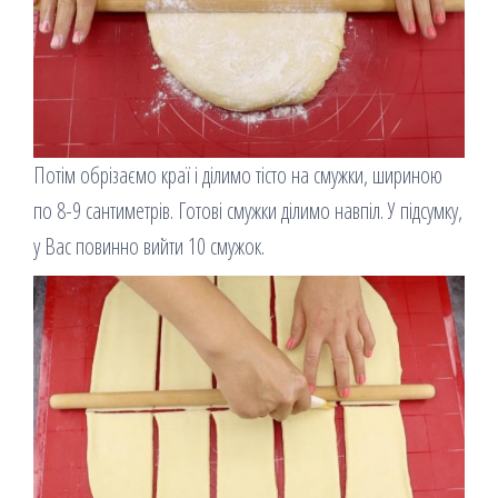
Потім обрізаємо краї і ділимо тісто на смужки, шириною
по 8-9 сантиметрів. Готові смужки ділимо навпіл. У підсумку,
у Вас повинно вийти 10 смужок.