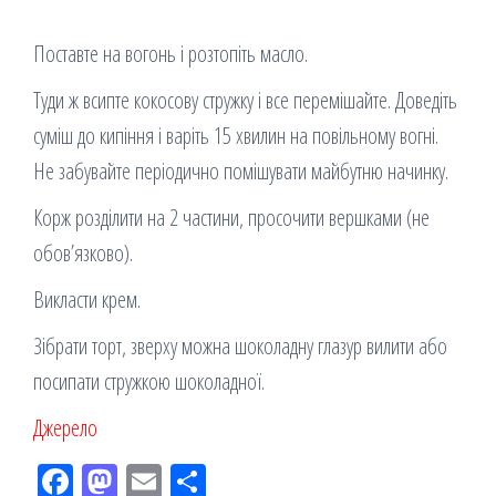
Поставте на вогонь і розтопіть масло.
Туди ж всипте кокосову стружку і все перемішайте. Доведіть
суміш до кипіння і варіть 15 хвилин на повільному вогні.
Не забувайте періодично помішувати майбутню начинку.
Корж розділити на 2 частини, просочити вершками (не
обов’язково).
Викласти крем.
Зібрати торт, зверху можна шоколадну глазур вилити або
посипати стружкою шоколадної.
Джерело
Fac
M
Em
По