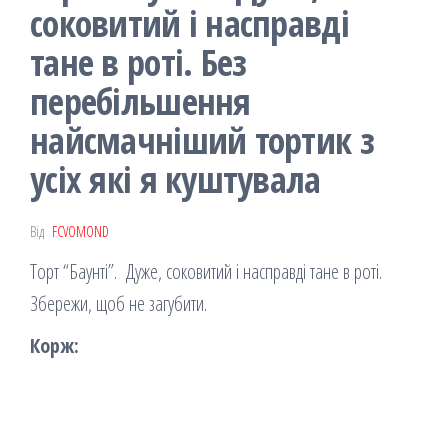
соковитий і насправді
тане в роті. Без
перебільшення
найсмачніший тортик з
усіх які я куштувала
Від
FCVOMOND
Торт “Баунті”. Дуже, соковитий і насправді тане в роті.
Збережи, щоб не загубити.
Корж: