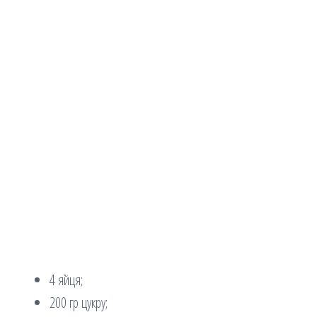
4 яйця;
200 гр цукру;