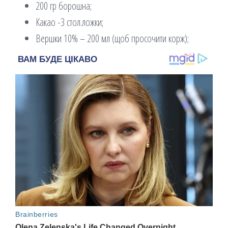
200 гр борошна;
Какао -3 стол.ложки;
Вершки 10% – 200 мл (щоб просочити корж);