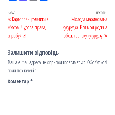
eb
ast
ail
діл
oo
od
ит
Навігація
Попередній
НАЗАД
НАСТУПН.
Наст
Картопляні рулетики з
k
on
ис
Молода маринована
записів
запис
запи
м’ясом. Чудова страва,
я
кукурудза. Вся моя родина
спробуйте!
обожнює таку кукурудзу!
Залишити відповідь
Ваша e-mail адреса не оприлюднюватиметься.
Обов’язкові
поля позначені
*
Коментар
*