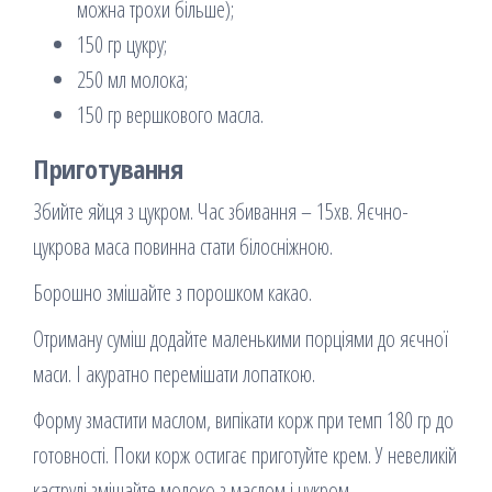
можна трохи більше);
150 гр цукру;
250 мл молока;
150 гр вершкового масла.
Приготування
Збийте яйця з цукром. Час збивання – 15хв. Яєчно-
цукрова маса повинна стати білосніжною.
Борошно змішайте з порошком какао.
Отриману суміш додайте маленькими порціями до яєчної
маси. І акуратно перемішати лопаткою.
Форму змастити маслом, випікати корж при темп 180 гр до
готовності. Поки корж остигає приготуйте крем. У невеликій
каструлі змішайте молоко з маслом і цукром.