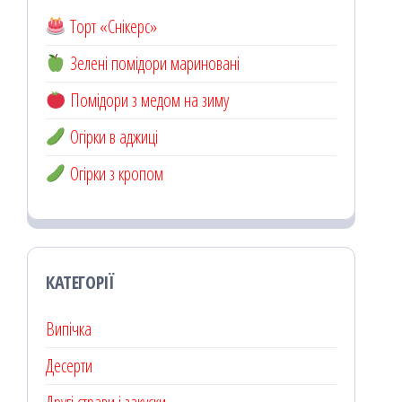
Торт «Снікерс»
Зелені помідори мариновані
Помідори з медом на зиму
Огірки в аджиці
Огірки з кропом
КАТЕГОРІЇ
Випічка
Десерти