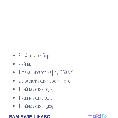
3 – 4 склянки борошна;
2 яйця;
1 стакан кислого кефіру (250 мл);
2 столовий ложки рослинної олії;
1 чайна ложка соди;
1 чайна ложка солі;
1 чайна ложка цукру.