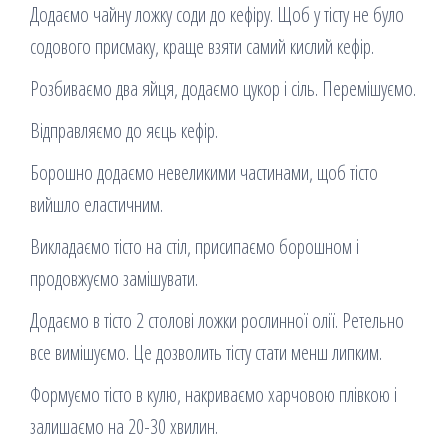
Додаємо чайну ложку соди до кефіру. Щоб у тісту не було
содового присмаку, краще взяти самий кислий кефір.
Розбиваємо два яйця, додаємо цукор і сіль. Перемішуємо.
Відправляємо до яєць кефір.
Борошно додаємо невеликими частинами, щоб тісто
вийшло еластичним.
Викладаємо тісто на стіл, присипаємо борошном і
продовжуємо замішувати.
Додаємо в тісто 2 столові ложки рослинної олії. Ретельно
все вимішуємо. Це дозволить тісту стати менш липким.
Формуємо тісто в кулю, накриваємо харчовою плівкою і
залишаємо на 20-30 хвилин.