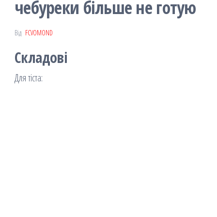
чебуреки більше не готую
Від
FCVOMOND
Складові
Для тіста: