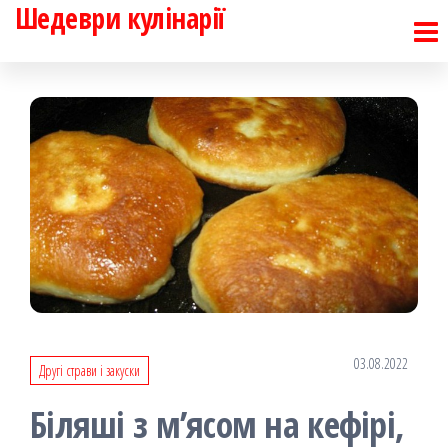
Шедеври кулінарії
Перейти
до
контенту
03.08.2022
Другі страви і закуски
Біляші з м’ясом на кефірі,