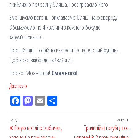
приблизно половину біляша, і розігріваємо його.
Зменшуємо вогонь і викладаємо біляші на сковороду.
Обсмажуємо по 4 хвилини з кожного боку до
зарум’янювання.
Готові біляші потрібно викласти на паперовий рушник,
щоб воно ввібрало зайвий жир.
Готово. Можна їсти!
Смачного!
Джерело
Fac
M
Em
По
eb
ast
ail
діл
oo
od
ит
Навігація
Попередній
НАЗАД
НАСТУПН.
Наст
Готую все літо: кабачки,
k
on
ис
Традиційні голубці по-
записів
запис
запи
запечені з помідорами.
новому! В 2 рази смачніше