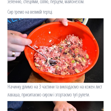
зеленню, спеціями, сіллю, перцем, майонезом.
Сир тремо на великій тертці.
Начинку ділимо на 3 частини та викладаємо на кожен лист
лаваша, присипаємо сиром і згортаємо тугі рулети.