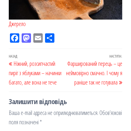
Джерело
Fac
M
Em
По
eb
ast
ail
діл
oo
od
ит
Навігація
Попередній
НАЗАД
НАСТУПН.
Наст
Ніжний, розсипчастий
k
on
ис
Фарширований перець – це
записів
запис
запи
пиріг з яблуками – начинки
я
неймовірно смачно. І чому я
багато, але вона не тече
раніше так не готувала
Залишити відповідь
Ваша e-mail адреса не оприлюднюватиметься.
Обов’язкові
поля позначені
*