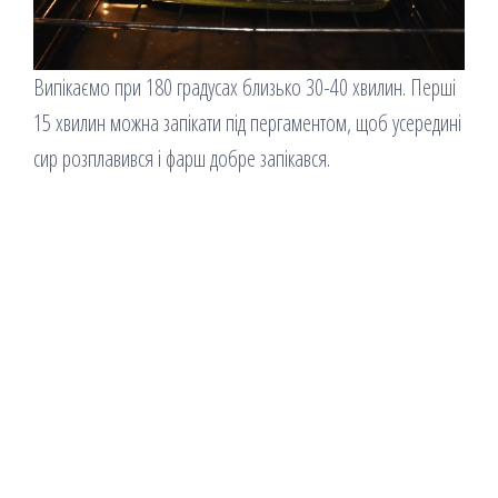
Випікаємо при 180 градусах близько 30-40 хвилин. Перші
15 хвилин можна запікати під пергаментом, щоб усередині
сир розплавився і фарш добре запікався.