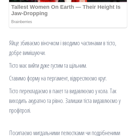
Яйце збиваємо віночком і вводимо частинами в тісто,
добре вимішуючи.
Тісто має вийти дуже густим та щільним.
Ставимо форму на пергамент, відкреслюємо круг.
Тісто перекладаємо в пакет та видавлюємо у кола. Так
виходить акуратно та рівно. Залишки тіста видавлюємо у
профітролі.
Посипаємо мигдальними пелюстками чи подрібненими