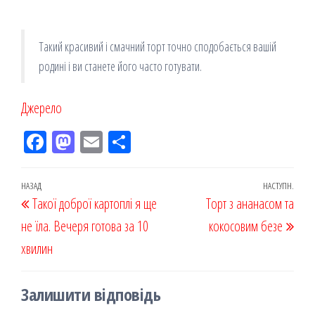
Такий красивий і смачний торт точно сподобається вашій
родині і ви станете його часто готувати.
Джерело
Fac
M
Em
По
eb
ast
ail
діл
oo
od
ит
Навігація
Попередній
НАЗАД
НАСТУПН.
Наст
Такої доброї картоплі я ще
k
on
ис
Торт з ананасом та
записів
запис
запи
не їла. Вечеря готова за 10
я
кокосовим безе
хвилин
Залишити відповідь