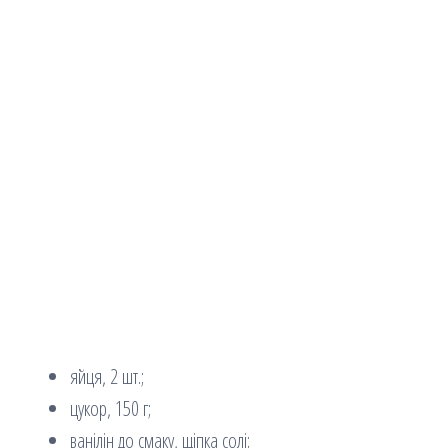
яйця, 2 шт.;
цукор, 150 г;
ванілін до смаку, щіпка солі;