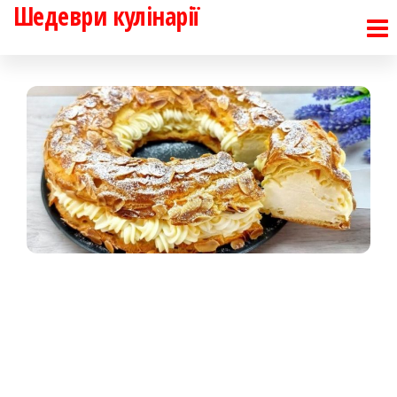
Шедеври кулінарії
Перейти
до
контенту