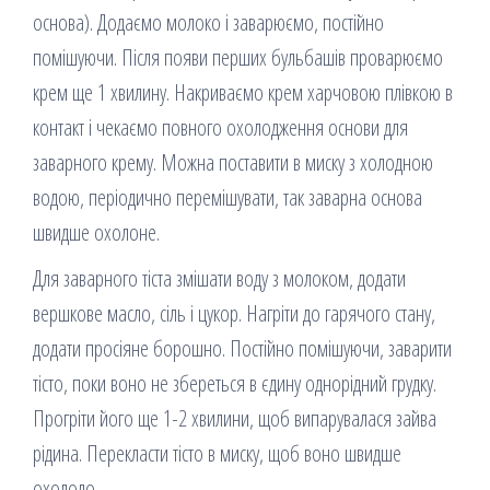
основа). Додаємо молоко і заварюємо, постійно
помішуючи. Після появи перших бульбашів проварюємо
крем ще 1 хвилину. Накриваємо крем харчовою плівкою в
контакт і чекаємо повного охолодження основи для
заварного крему. Можна поставити в миску з холодною
водою, періодично перемішувати, так заварна основа
швидше охолоне.
Для заварного тіста змішати воду з молоком, додати
вершкове масло, сіль і цукор. Нагріти до гарячого стану,
додати просіяне борошно. Постійно помішуючи, заварити
тісто, поки воно не збереться в єдину однорідний грудку.
Прогріти його ще 1-2 хвилини, щоб випарувалася зайва
рідина. Перекласти тісто в миску, щоб воно швидше
охололо.