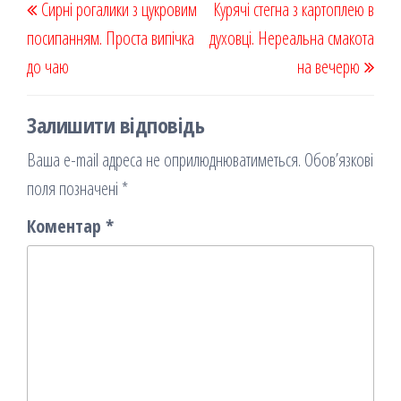
Сирні рогалики з цукровим
k
on
ис
Курячі стегна з картоплею в
записів
запис
запи
посипанням. Проста випічка
я
духовці. Нереальна смакота
до чаю
на вечерю
Залишити відповідь
Ваша e-mail адреса не оприлюднюватиметься.
Обов’язкові
поля позначені
*
Коментар
*