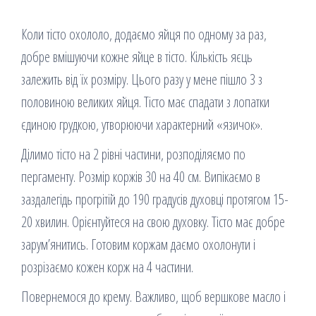
Коли тісто охололо, додаємо яйця по одному за раз,
добре вмішуючи кожне яйце в тісто. Кількість яєць
залежить від їх розміру. Цього разу у мене пішло 3 з
половиною великих яйця. Тісто має спадати з лопатки
єдиною грудкою, утворюючи характерний «язичок».
Ділимо тісто на 2 рівні частини, розподіляємо по
пергаменту. Розмір коржів 30 на 40 см. Випікаємо в
заздалегідь прогрітій до 190 градусів духовці протягом 15-
20 хвилин. Орієнтуйтеся на свою духовку. Тісто має добре
зарум’янитись. Готовим коржам даємо охолонути і
розрізаємо кожен корж на 4 частини.
Повернемося до крему. Важливо, щоб вершкове масло і