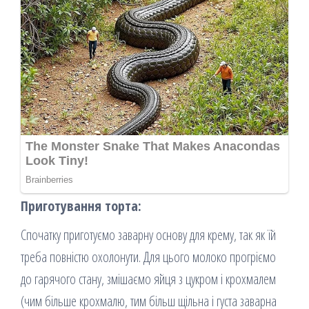
Приготування торта:
Спочатку приготуємо заварну основу для крему, так як їй
треба повністю охолонути. Для цього молоко прогріємо
до гарячого стану, змішаємо яйця з цукром і крохмалем
(чим більше крохмалю, тим більш щільна і густа заварна