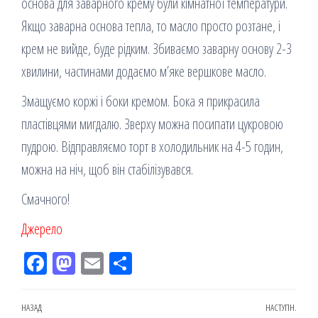
основа для заварного крему були кімнатної температури.
Якщо заварна основа тепла, то масло просто розтане, і
крем не вийде, буде рідким. Збиваємо заварну основу 2-3
хвилини, частинами додаємо м’яке вершкове масло.
Змащуємо коржі і боки кремом. Бока я прикрасила
пластівцями мигдалю. Зверху можна посипати цукровою
пудрою. Відправляємо торт в холодильник на 4-5 годин,
можна на ніч, щоб він стабілізувався.
Смачного!
Джерело
Fac
M
Em
По
eb
ast
ail
діл
oo
od
ит
Навігація
Попередній
НАЗАД
НАСТУПН.
Наст