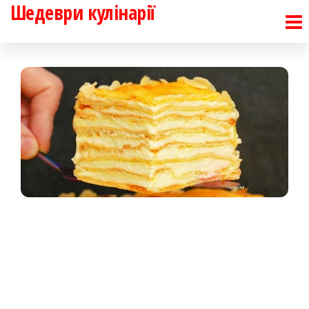
Шедеври кулінарії
Перейти
до
контенту