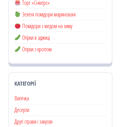
Торт «Снікерс»
Зелені помідори мариновані
Помідори з медом на зиму
Огірки в аджиці
Огірки з кропом
КАТЕГОРІЇ
Випічка
Десерти
Другі страви і закуски