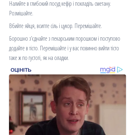
Налийте в глибокий посуд кефір і покладіть сметану.
Розмішайте.
Вбийте яйця, всипте сіль і цукор. Перемішайте.
Борошно з’єднайте з пекарським порошком і поступово
додайте в тісто. Перемішайте і у вас повинно вийти тісто
таке ж по густоті, як на оладки.