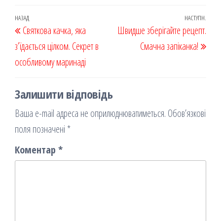
eb
ast
ail
діл
oo
od
ит
Навігація
Попередній
НАЗАД
НАСТУПН.
Наст
Святкова качка, яка
k
on
ис
Швидше зберігайте рецепт.
записів
запис
запи
з’їдається цілком. Секрет в
я
Смачна запіканка!
особливому маринаді
Залишити відповідь
Ваша e-mail адреса не оприлюднюватиметься.
Обов’язкові
поля позначені
*
Коментар
*