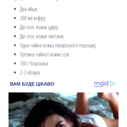
Два яйця;
200 мл кефіру;
Дві стол. ложки цукру;
Дві стол. ложки сметани;
Одна чайна ложка пекарського порошку;
Третина чайної ложки солі;
160 г борошна;
2-3 яблука.