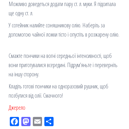
Можливо доведеться додати пару ст. л. муки. Я підсипала
ще одну ст. л.
У сотейник налийте соняшникову олію. Наберіть за
допомогою чайної ложки тісто і опустіть в розжарену олію.
Смажте пончики на вогні середньої інтенсивності, щоб
вони приготувалися всередині. Підрум’яньте і переверніть
на іншу сторону.
Кладіть готові пончики на одноразовий рушник, щоб
позбутися від олії. Смачного!
Джерело
Fac
M
Em
По