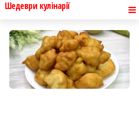
Шедеври кулінарії
Перейти
до
контенту