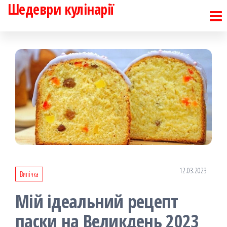
Шедеври кулінарії
Перейти
до
контенту
12.03.2023
Випічка
Мій ідеальний рецепт
паски на Великдень 2023