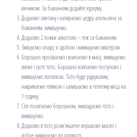
вінчиком. За бажанням додайте куркуму.
Додаємо сметану і натираємо цедру апельсина за
бажанням, вимішуємо.
Додаємо 2 ложки алкоголю – теж за бажанням.
Змішуємо опару зі здобою і вимішуємо міксером.
Борошно просіваємо і всипаємо в масу, вимішуємо
липке і густе тісто. Борошно всипаємо поступово і
вимішуємо лопаткою. Тісто буде рідкуватим,
накриваємо плівкою і залишаємо в теплому місці на
1 годину.
Стіл посипаємо борошном, викладаємо тісто і
вимішуємо.
Додаємо в тісто розм’якшене вершкове масло і
добре вимішуємо до гладкості.