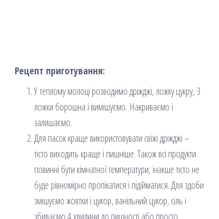
Рецепт приготування:
У теплому молоці розводимо дріжджі, ложку цукру, 3
ложки борошна і вимішуємо. Накриваємо і
залишаємо.
Для пасок краще використовувати свіжі дріжджі –
тісто виходить краще і пишніше. Також всі продукти
повинні бути кімнатної температури, інакше тісто не
буде рівномірно пропікатися і підійматися. Для здоби
змішуємо жовтки і цукор, ванільний цукор, сіль і
збиваємо 4 хвилини до пишності або просто