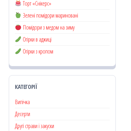
Торт «Снікерс»
Зелені помідори мариновані
Помідори з медом на зиму
Огірки в аджиці
Огірки з кропом
КАТЕГОРІЇ
Випічка
Десерти
Другі страви і закуски