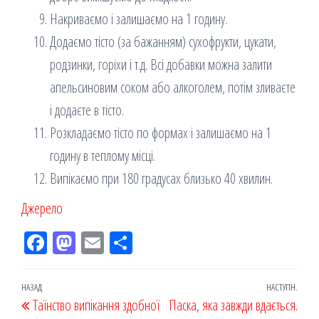
Накриваємо і залишаємо на 1 годину.
Додаємо тісто (за бажанням) сухофрукти, цукати,
родзинки, горіхи і т.д. Всі добавки можна залити
апельсиновим соком або алкоголем, потім зливаєте
і додаєте в тісто.
Розкладаємо тісто по формах і залишаємо на 1
годину в теплому місці.
Випікаємо при 180 градусах близько 40 хвилин.
Джерело
Fac
M
Em
По
eb
ast
ail
діл
oo
od
ит
Навігація
Попередній
НАЗАД
НАСТУПН.
Наст
Таїнство випікання здобної
k
on
ис
Паска, яка завжди вдається.
записів
запис
запи