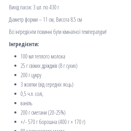
Вихід пасок: 3 шт. по 430 г
Діаметр форми – 11 см, Висота 8.5 см
Всі інгредієнти повинні бути кімнатної температури!
Інгредієнти:
100 мл теплого молока
25 г свіжих дріжджів (8 г сухих)
200 г цукру
3 жовтки (від середніх яєць)
0,5 ч.л. солі,
ваніль
200 г сметани (20-25%)
+/- 570 г борошна (400 г + 170 г)