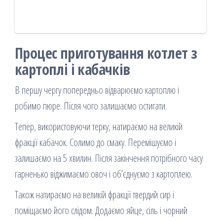
Процес приготування котлет з
картоплі і кабачків
В першу чергу попередньо відварюємо картоплю і
робимо пюре. Після чого залишаємо остигати.
Тепер, використовуючи терку, натираємо на великій
фракції кабачок. Солимо до смаку. Перемішуємо і
залишаємо на 5 хвилин. Після закінчення потрібного часу
гарненько віджимаємо овоч і об’єднуємо з картоплею.
Також натираємо на великій фракції твердий сир і
поміщаємо його слідом. Додаємо яйце, сіль і чорний