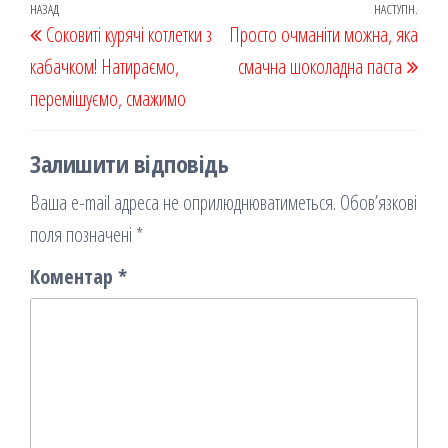
oo
od
ит
Навігація
Попередній
НАЗАД
НАСТУПН.
Наст
Соковиті курячі котлетки з
k
on
ис
Просто очманіти можна, яка
записів
запис
запи
кабачком! Натираємо,
я
смачна шоколадна паста
перемішуємо, смажимо
Залишити відповідь
Ваша e-mail адреса не оприлюднюватиметься.
Обов’язкові
поля позначені
*
Коментар
*