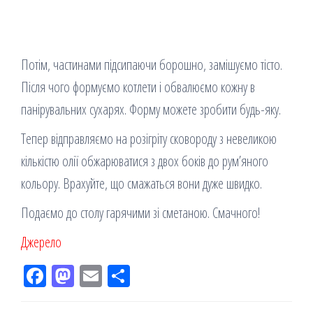
Потім, частинами підсипаючи борошно, замішуємо тісто.
Після чого формуємо котлети і обвалюємо кожну в
панірувальних сухарях. Форму можете зробити будь-яку.
Тепер відправляємо на розігріту сковороду з невеликою
кількістю олії обжарюватися з двох боків до рум’яного
кольору. Врахуйте, що смажаться вони дуже швидко.
Подаємо до столу гарячими зі сметаною. Смачного!
Джерело
Fac
M
Em
По
eb
ast
ail
діл