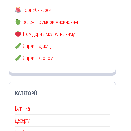
Торт «Снікерс»
Зелені помідори мариновані
Помідори з медом на зиму
Огірки в аджиці
Огірки з кропом
КАТЕГОРІЇ
Випічка
Десерти