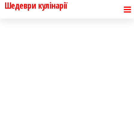
Шедеври кулінарії
Перейти
до
контенту