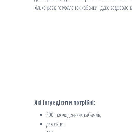
кілька разів готувала так кабачки і дуже задоволе
Які інгредієнти потрібні:
300 г молоденьких кабачків;
два яйця;