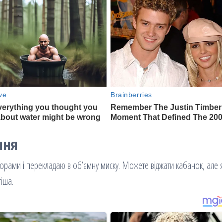
ння
орами і перекладаю в об’ємну миску. Можете віджати кабачок, але 
іша.