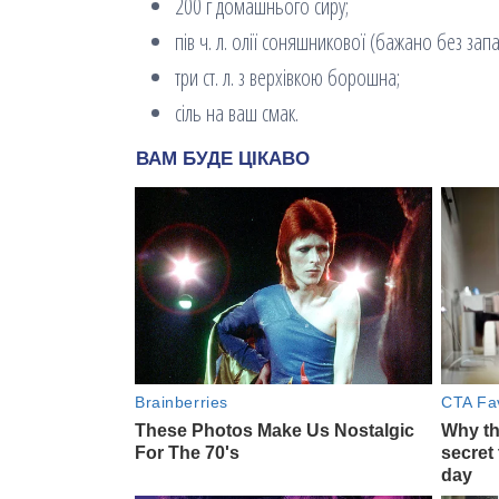
200 г домашнього сиру;
пів ч. л. олії соняшникової (бажано без запа
три ст. л. з верхівкою борошна;
сіль на ваш смак.