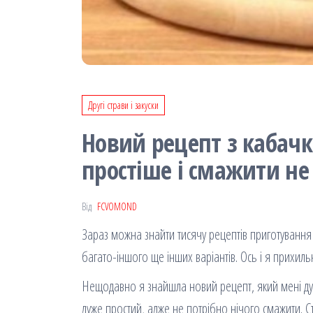
Другі страви і закуски
Новий рецепт з кабачк
простіше і смажити не
Від
FCVOMOND
Зараз можна знайти тисячу рецептів приготування
багато-іншого ще інших варіантів. Ось і я прихил
Нещодавно я знайшла новий рецепт, який мені дуже
дуже простий, адже не потрібно нічого смажити. Ст