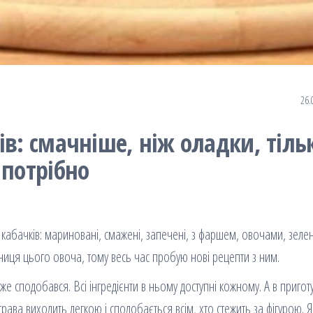
26.
ів: смачніше, ніж оладки, тіль
 потрібно
 кабачків: мариновані, смажені, запечені, з фаршем, овочами, зеле
ьниця цього овоча, тому весь час пробую нові рецепти з ним.
 сподобався. Всі інгредієнти в ньому доступні кожному. А в пригот
рава виходить легкою і сподобається всім, хто стежить за фігурою. 