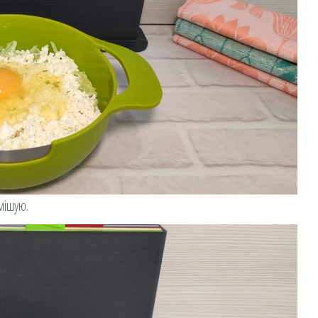
мішую.