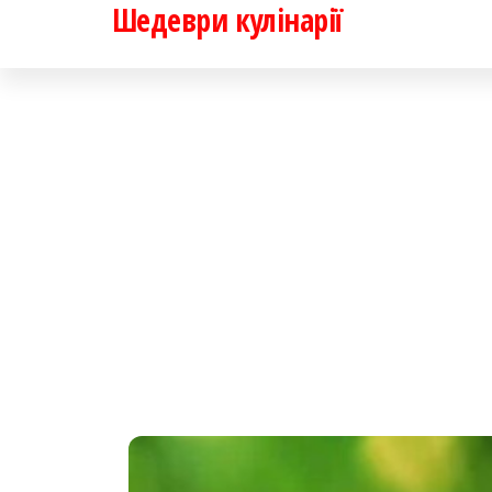
Шедеври кулінарії
Перейти
до
контенту