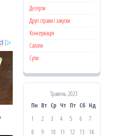
Десерти
Другі страви і закуски
Консервація
Салати
Супи
Травень 2023
Пн
Вт
Ср
Чт
Пт
Сб
Нд
1
2
3
4
5
6
7
8
9
10
11
12
13
14