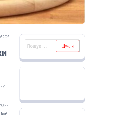
05.2023
Пошук:
ки
нню і
уванні
Я вже