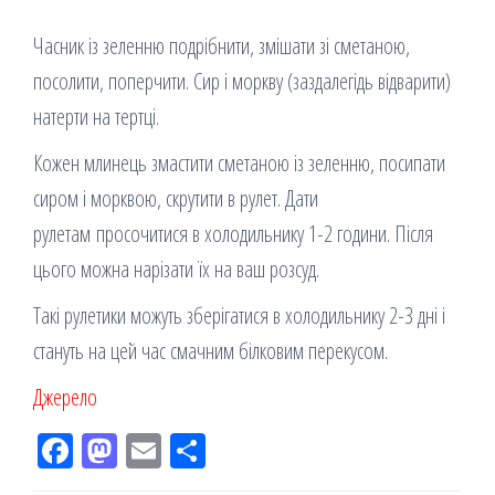
Часник із зеленню подрібнити, змішати зі сметаною,
посолити, поперчити. Сир і моркву (заздалегідь відварити)
натерти на тертці.
Кожен млинець змастити сметаною із зеленню, посипати
сиром і морквою, скрутити в рулет. Дати
рулетам просочитися в холодильнику 1-2 години. Після
цього можна нарізати їх на ваш розсуд.
Такі рулетики можуть зберігатися в холодильнику 2-3 дні і
стануть на цей час смачним білковим перекусом.
Джерело
Fac
M
Em
По
eb
ast
ail
діл