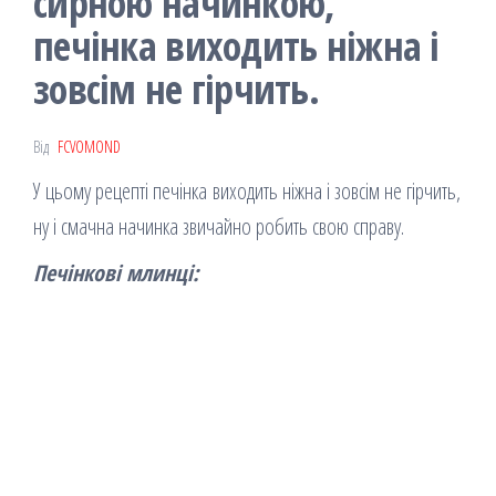
сирною начинкою,
печінка виходить ніжна і
зовсім не гірчить.
Від
FCVOMOND
У цьому рецепті печінка виходить ніжна і зовсім не гірчить,
ну і смачна начинка звичайно робить свою справу.
Печінкові млинці: