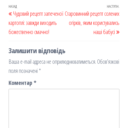
oo
od
ит
Навігація
Попередній
НАЗАД
НАСТУПН.
Наст
Чудовий рецепт запеченої
k
on
ис
Старовинний рецепт солених
записів
запис
запи
картоплі: завжди виходить
я
огірків, яким користувались
божественно смачно!
наші бабусі
Залишити відповідь
Ваша e-mail адреса не оприлюднюватиметься.
Обов’язкові
поля позначені
*
Коментар
*