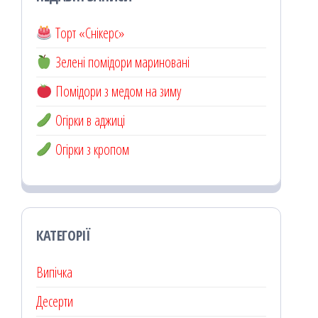
Торт «Снікерс»
Зелені помідори мариновані
Помідори з медом на зиму
Огірки в аджиці
Огірки з кропом
КАТЕГОРІЇ
Випічка
Десерти