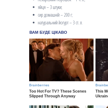
яйця – 3 штуки;
сир домашній – 200 г;
натуральний йогурт – 3 ст. л.