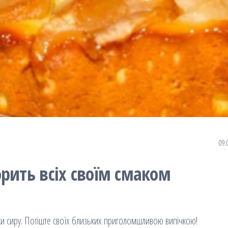
09.
рить всіх своїм смаком
ки сиру. Потіште своїх близьких приголомшливою випічкою!