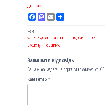
Джерело
Fac
M
Em
По
eb
ast
ail
діл
oo
od
ит
Навігація
Попередній
НАЗАД
Перекус за 10 хвилин: просто, смачно і ситно. Н
k
on
ис
записів
запис
охолонути не встигає!
я
Залишити відповідь
Ваша e-mail адреса не оприлюднюватиметься.
Об
Коментар
*