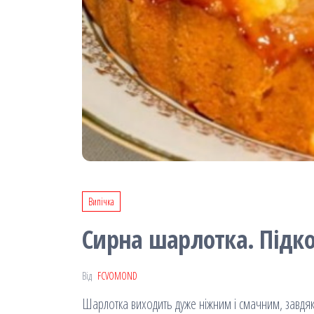
Випічка
Сирна шарлотка. Підко
Від
FCVOMOND
Шарлотка виходить дуже ніжним і смачним, завдя