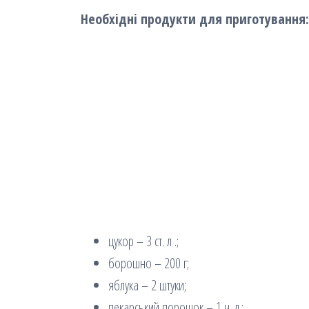
Необхідні продукти для приготування:
цукор – 3 ст. л .;
борошно – 200 г;
яблука – 2 штуки;
пекарський порошок – 1 ч. л.;