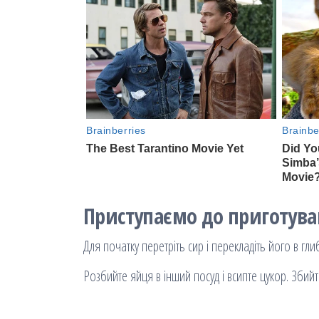
Приступаємо до приготув
Для початку перетріть сир і перекладіть його в гл
Розбийте яйця в інший посуд і всипте цукор. Збий