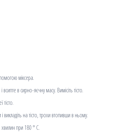
опомогою міксера.
сипте в сирно-яєчну масу. Вимісіть тісто.
 тісто.
 викладіть на тісто, трохи втопивши в ньому.
 хвилин при 180 ° С.