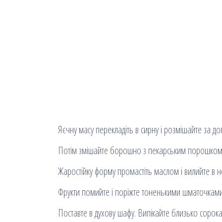
Яєчну масу перекладіть в сирну і розмішайте за д
Потім змішайте борошно з пекарським порошком і в
Жаростійку форму промастіть маслом і вилийте в неї
Фрукти помийте і поріжте тоненькими шматочками і
Поставте в духову шафу. Випікайте близько сорока