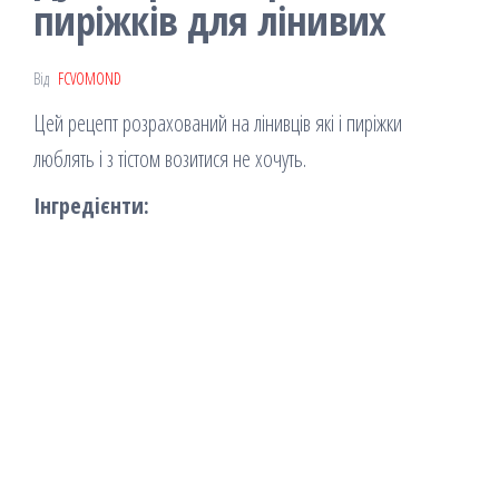
пиріжків для лінивих
Від
FCVOMOND
Цей рецепт розрахований на лінивців які і пиріжки
люблять і з тістом возитися не хочуть.
Інгредієнти: