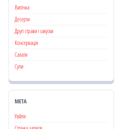
Випічка
Десерти
Другі страви і закуски
Консервація
Салати
Супи
МЕТА
Увійти
Стрічка записів