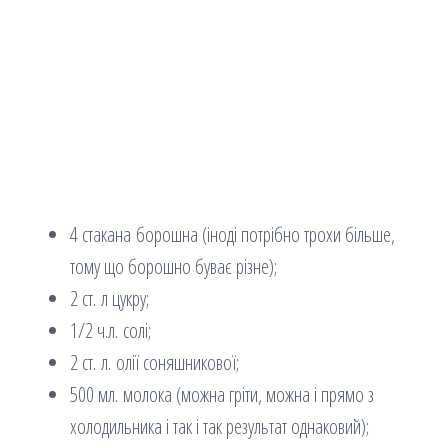
4 стакана борошна (іноді потрібно трохи більше,
тому що борошно буває різне);
2 ст. л цукру;
1/2 ч.л. солі;
2 ст. л. олії соняшникової;
500 мл. молока (можна гріти, можна і прямо з
холодильника і так і так результат однаковий);