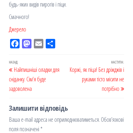
будь-яких видів пирогів і піци.
Смачного!
Джерело
Fac
M
Em
По
eb
ast
ail
діл
oo
od
ит
Навігація
Попередній
НАЗАД
НАСТУПН.
Наст
Найпишніші оладки для
k
on
ис
Коржі, як піца! Без дріжджів і
записів
запис
запи
сніданку. Сім’я буде
я
руками тісто місити не
задоволена
потрібно
Залишити відповідь
Ваша e-mail адреса не оприлюднюватиметься.
Обов’язкові
поля позначені
*