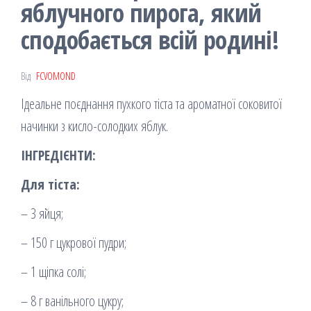
яблучного пирога, який
сподобається всій родині!
Від
FCVOMOND
Ідеальне поєднання пухкого тіста та ароматної соковитої
начинки з кисло-солодких яблук.
ІНГРЕДІЄНТИ:
Для тіста:
– 3 яйця;
– 150 г цукрової пудри;
– 1 щіпка солі;
– 8 г ванільного цукру;