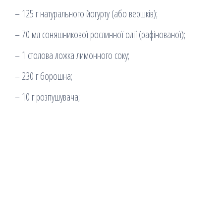
– 125 г натурального йогурту (або вершків);
– 70 мл соняшникової рослинної олії (рафінованої);
– 1 столова ложка лимонного соку;
– 230 г борошна;
– 10 г розпушувача;