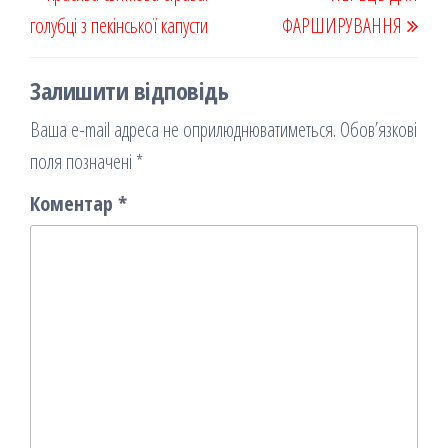
k
on
ис
записів
запис
запи
голубці з пекінської капусти
я
ФАРШИРУВАННЯ
Залишити відповідь
Ваша e-mail адреса не оприлюднюватиметься.
Обов’язкові
поля позначені
*
Коментар
*