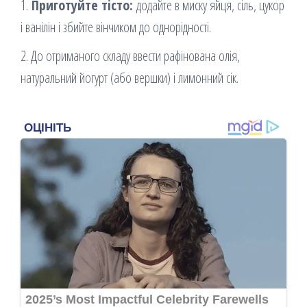
1.
Приготуйте тісто:
додайте в миску яйця, сіль, цукор
і ванілін і збийте вінчиком до однорідності.
2. До отриманого складу ввести рафінована олія,
натуральний йогурт (або вершки) і лимонний сік.