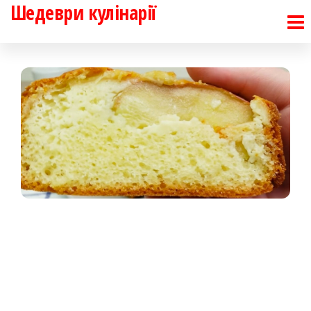
Шедеври кулінарії
Перейти
до
контенту