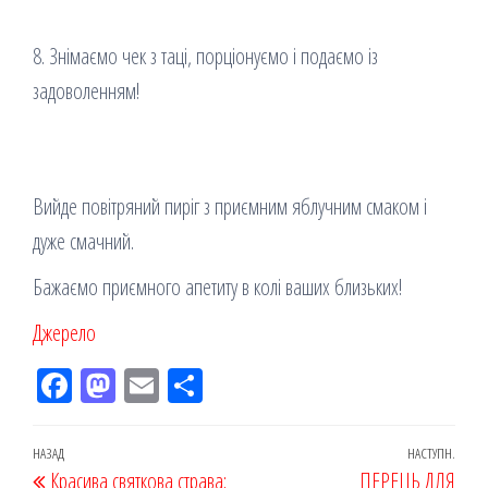
8. Знімаємо чек з таці, порціонуємо і подаємо із
задоволенням!
Вийде повітряний пиріг з приємним яблучним смаком і
дуже смачний.
Бажаємо приємного апетиту в колі ваших близьких!
Джерело
Fac
M
Em
По
eb
ast
ail
діл
oo
od
ит
Навігація
Попередній
НАЗАД
НАСТУПН.
Наст
Красива святкова страва:
ПЕРЕЦЬ ДЛЯ