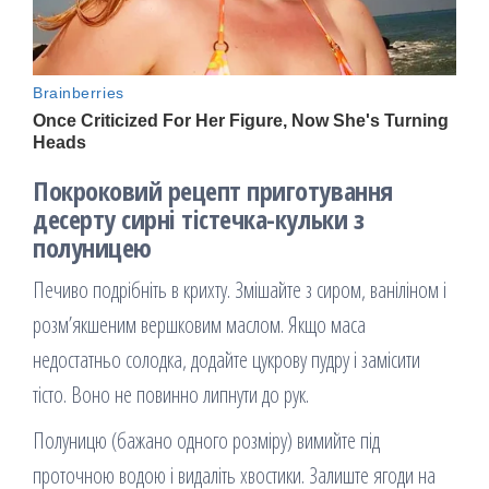
Покроковий рецепт приготування
десерту сирні тістечка-кульки з
полуницею
Печиво подрібніть в крихту. Змішайте з сиром, ваніліном і
розм’якшеним вершковим маслом. Якщо маса
недостатньо солодка, додайте цукрову пудру і замісити
тісто. Воно не повинно липнути до рук.
Полуницю (бажано одного розміру) вимийте під
проточною водою і видаліть хвостики. Залиште ягоди на