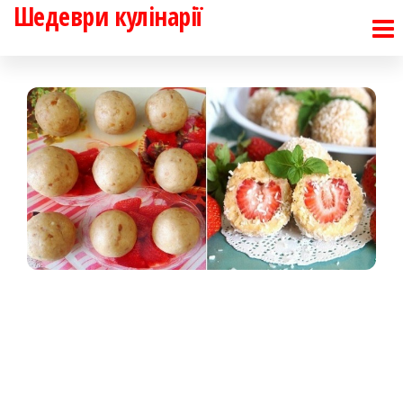
Шедеври кулінарії
Перейти
до
контенту