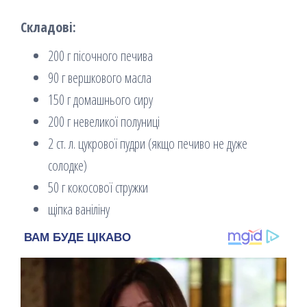
Складові:
200 г пісочного печива
90 г вершкового масла
150 г домашнього сиру
200 г невеликої полуниці
2 ст. л. цукрової пудри (якщо печиво не дуже
солодке)
50 г кокосової стружки
щіпка ваніліну