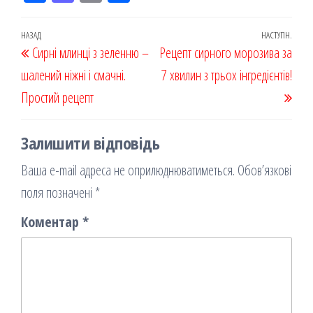
eb
ast
ail
діл
oo
od
ит
Навігація
Попередній
НАЗАД
НАСТУПН.
Наст
Сирні млинці з зеленню –
k
on
ис
Рецепт сирного морозива за
записів
запис
запи
шалений ніжні і смачні.
я
7 хвилин з трьох інгредієнтів!
Простий рецепт
Залишити відповідь
Ваша e-mail адреса не оприлюднюватиметься.
Обов’язкові
поля позначені
*
Коментар
*