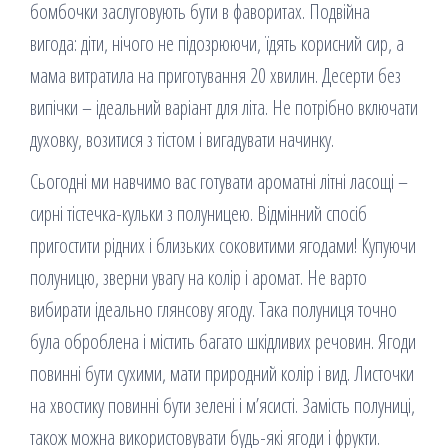
бомбочки заслуговують бути в фаворитах. Подвійна
вигода: діти, нічого не підозрюючи, їдять корисний сир, а
мама витратила на приготування 20 хвилин. Десерти без
випічки – ідеальний варіант для літа. Не потрібно включати
духовку, возитися з тістом і вигадувати начинку.
Сьогодні ми навчимо вас готувати ароматні літні ласощі –
сирні тістечка-кульки з полуницею. Відмінний спосіб
пригостити рідних і близьких соковитими ягодами! Купуючи
полуницю, зверни увагу на колір і аромат. Не варто
вибирати ідеально глянсову ягоду. Така полуниця точно
була оброблена і містить багато шкідливих речовин. Ягоди
повинні бути сухими, мати природний колір і вид. Листочки
на хвостику повинні бути зелені і м’ясисті. Замість полуниці,
також можна використовувати будь-які ягоди і фрукти.