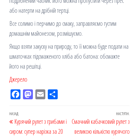
подрібнений часник: його можна пропустити через прес
або натерти на дрібній тертці.
Все солимо і перчимо до смаку, заправляємо густим
домашнім майонезом, розмішуємо.
Якщо взяти закуску на природу, то її можна буде подати на
шматочках підсмаженого хліба або батона: обсмажте
його на решітці.
Джерело
Fac
M
Em
По
eb
ast
ail
діл
oo
od
ит
Навігація
Попередній
НАЗАД
НАСТУПН.
Наст
Курячий рулет з грибами і
k
on
ис
Смачний кабачковий рулет з
записів
запис
запи
сиром: супер нарізка за 20
я
великою кількістю курячого