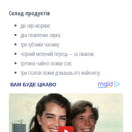
Склад продуктів
дві сирі моркви;
два плавлених сирка;
три зубчики часнику;
чорний мелений перець – за смаком;
третина чайної ложки солі;
три столові ложки домашнього майонезу.