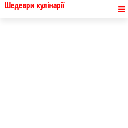
Шедеври кулінарії
Перейти
до
контенту