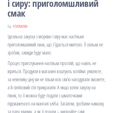
і сиру: приголомшливий
смак
Від
FCVOMOND
Ідеальна закуска з моркви і сиру має настільки
приголомшливий смак, що з’їдається миттєво. Її скільки не
зробив, завжди буде мало.
Процес приготування настільки простий, що навіть не
віриться. Продукти в магазині коштують копійки: уявляєте,
за невелику ціну ви не тільки всю сім’ю нагодувати зможете,
а й святковий стіл прикрасити. А якщо взяти закуску на
пікнік, то її можна буде подати з шматочками
підсмаженого на мангалі хліба. Загалом, зробили намазку
за пару хвилин, а як її подати – вирішуйте самі.