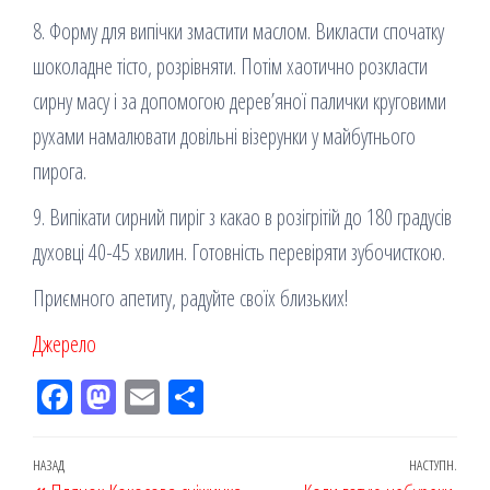
8. Форму для випічки змастити маслом. Викласти спочатку
шоколадне тісто, розрівняти. Потім хаотично розкласти
сирну масу і за допомогою дерев’яної палички круговими
рухами намалювати довільні візерунки у майбутнього
пирога.
9. Випікати сирний пиріг з какао в розігрітій до 180 градусів
духовці 40-45 хвилин. Готовність перевіряти зубочисткою.
Приємного апетиту, радуйте своїх близьких!
Джерело
Fac
M
Em
По
eb
ast
ail
діл
oo
od
ит
Навігація
Попередній
НАЗАД
НАСТУПН.
Наст