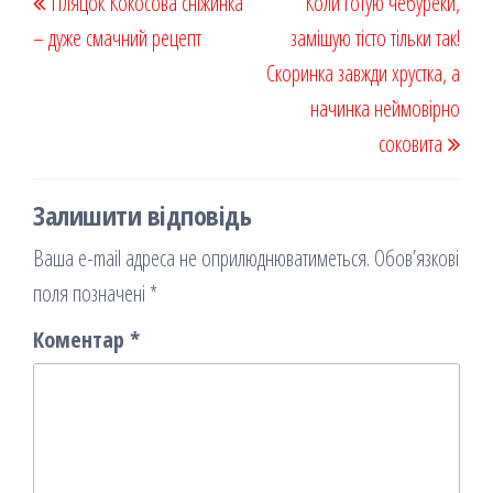
Пляцок Кокосова сніжинка
k
on
ис
Коли готую чебуреки,
записів
запис
запи
– дуже смачний рецепт
я
замішую тісто тільки так!
Скоринка завжди хрустка, а
начинка неймовірно
соковита
Залишити відповідь
Ваша e-mail адреса не оприлюднюватиметься.
Обов’язкові
поля позначені
*
Коментар
*