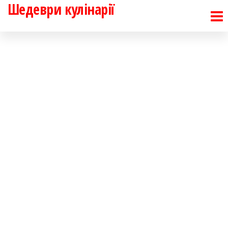
Шедеври кулінарії
Перейти
до
контенту