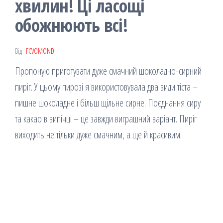
хвилин! Ці ласощі
обожнюють всі!
Від
FCVOMOND
Пропоную приготувати дуже смачний шоколадно-сирний
пиріг. У цьому пирозі я використовувала два види тіста –
пишне шоколадне і більш щільне сирне. Поєднання сиру
та какао в випічці – це завжди виграшний варіант. Пиріг
виходить не тільки дуже смачним, а ще й красивим.