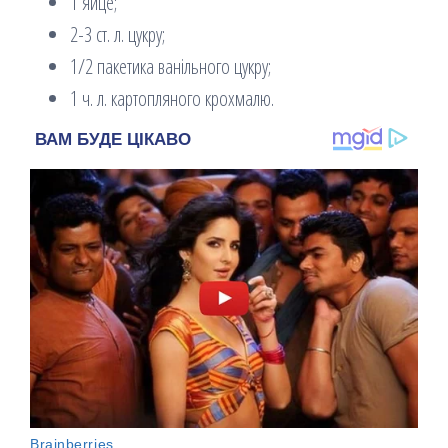
1 яйце;
2-3 ст. л. цукру;
1/2 пакетика ванільного цукру;
1 ч. л. картопляного крохмалю.