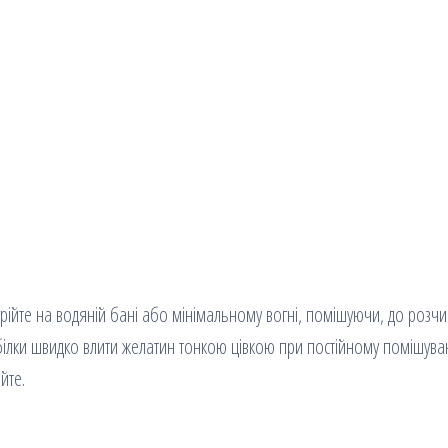
грійте на водяній бані або мінімальному вогні, помішуючи, до розч
ті білки швидко влити желатин тонкою цівкою при постійному помішуван
йте.