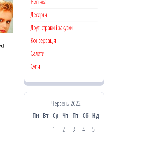
Випічка
Десерти
Другі страви і закуски
Консервація
Салати
Супи
Червень 2022
Пн
Вт
Ср
Чт
Пт
Сб
Нд
1
2
3
4
5