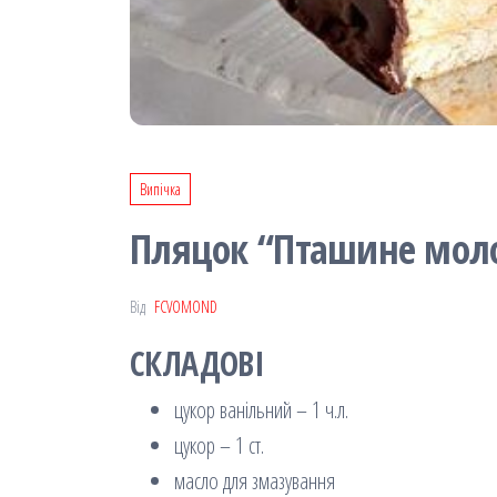
Випічка
Пляцок “Пташине моло
Від
FCVOMOND
СКЛАДОВІ
цукор ванільний – 1 ч.л.
цукор – 1 ст.
масло для змазування