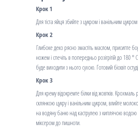
Крок 1
Для тіста яйця збийте з цукром і ванільним цукро
Крок 2
Глибоке деко рясно змастіть маслом, присипте бо
ножем і спечіть в попередньо розігрітій до 180 ° С
буде виходити з нього сухою. Готовий бісквіт осту
Крок 3
Для крему відокремте білки від жовтків. Крохмаль ро
склянкою цукру і ванільним цукром, влийте молоко
на водяну баню над каструлею з киплячою водою і в
міксером до пишноти.