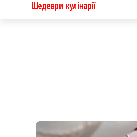
Шедеври кулінарії
Перейти
до
контенту