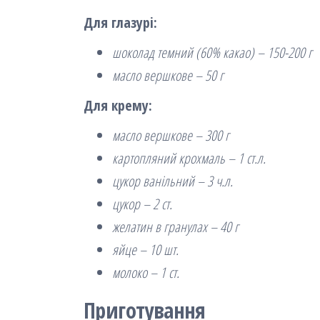
Для глазурі:
шоколад темний (60% какао) – 150-200 г
масло вершкове – 50 г
Для крему:
масло вершкове – 300 г
картопляний крохмаль – 1 ст.л.
цукор ванільний – 3 ч.л.
цукор – 2 ст.
желатин в гранулах – 40 г
яйце – 10 шт.
молоко – 1 ст.
Приготування