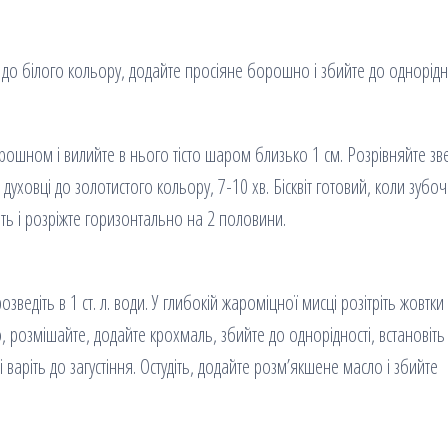
м до білого кольору, додайте просіяне борошно і збийте до однорідно
рошном і вилийте в нього тісто шаром близько 1 см. Розрівняйте зв
 духовці до золотистого кольору, 7-10 хв. Бісквіт готовий, коли зубоч
діть і розріжте горизонтально на 2 половини.
зведіть в 1 ст. л. води. У глибокій жароміцної мисці розітріть жовтки 
, розмішайте, додайте крохмаль, збийте до однорідності, встановіть
аріть до загустіння. Остудіть, додайте розм’якшене масло і збийте