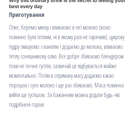
Приготування
Отже, беремо миску і вливаємо в неї молоко (воно
повинно бути теплим, ні в якому разі не гарячим), цукрову
пудру змішуємо з ваніллю і додаємо до молока, вливаємо
теплу соняшникову олію. Все добре збиваємо блендером
поки не почне густіти, зазвичай це відбувається майже
моментально. Потім в отриману масу додаємо какао
порошок і сухе молоко і ще раз збиваємо. Маса повинна
вийти ще густішою. За бажанням можна додати будь-які
подрібнені горіхи.