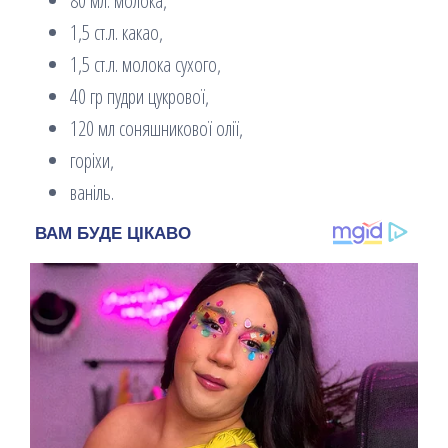
80 мл. молока,
1,5 ст.л. какао,
1,5 ст.л. молока сухого,
40 гр пудри цукрової,
120 мл соняшникової олії,
горіхи,
ваніль.