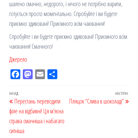
шалено смачно, недорого, і нічого не потрібно варити,
готується просто моментально. Спробуйте і ви будете
приємно здивовані! Приємного всім чаювання!
Спробуйте і ви будете приємно здивовані! Приємного всім
чаювання! Смачного!
Джерело
Fac
M
Em
По
eb
ast
ail
діл
oo
od
ит
Навігація
Попередній
НАЗАД
НАСТУПН.
Наст
Перестань переводити
k
on
ис
Пляцок “Слива в шоколаді”
записів
запис
запи
філе на відбивні! Ця м’ясна
я
страва смачніша і набагато
ситніша