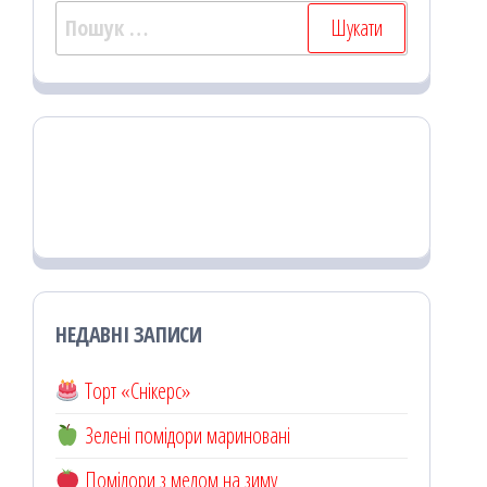
Пошук:
НЕДАВНІ ЗАПИСИ
Торт «Снікерс»
Зелені помідори мариновані
Помідори з медом на зиму