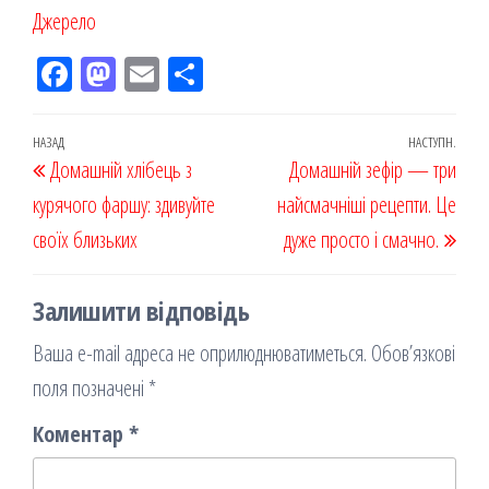
Джерело
Fac
M
Em
По
eb
ast
ail
діл
oo
od
ит
Навігація
Попередній
НАЗАД
НАСТУПН.
Наст
Домашній хлібець з
k
on
ис
Домашній зефір — три
записів
запис
запи
курячого фаршу: здивуйте
я
найсмачніші рецепти. Це
своїх близьких
дуже просто і смачно.
Залишити відповідь
Ваша e-mail адреса не оприлюднюватиметься.
Обов’язкові
поля позначені
*
Коментар
*