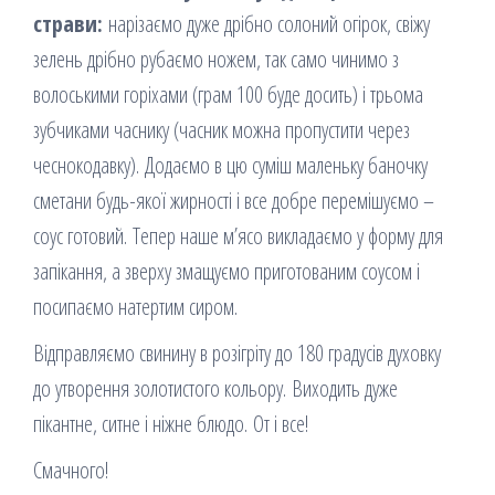
страви:
нарізаємо дуже дрібно солоний огірок, свіжу
зелень дрібно рубаємо ножем, так само чинимо з
волоськими горіхами (грам 100 буде досить) і трьома
зубчиками часнику (часник можна пропустити через
чеснокодавку). Додаємо в цю суміш маленьку баночку
сметани будь-якої жирності і все добре перемішуємо –
соус готовий. Тепер наше м’ясо викладаємо у форму для
запікання, а зверху змащуємо приготованим соусом і
посипаємо натертим сиром.
Відправляємо свинину в розігріту до 180 градусів духовку
до утворення золотистого кольору. Виходить дуже
пікантне, ситне і ніжне блюдо. От і все!
Смачного!