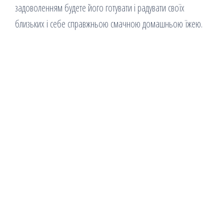
задоволенням будете його готувати і радувати своїх
близьких і себе справжньою смачною домашньою їжею.