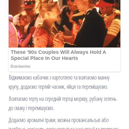
Віджимаємо кабачки з картоплею та всипаємо манну
крупу, додаємо тертий часник, яйця та перемішуємо.
Всипаємо терту на середній тертці моркву, рубану зелень
до смаку і перемішуємо.
Додаємо ароматні трави, можна провансальські або