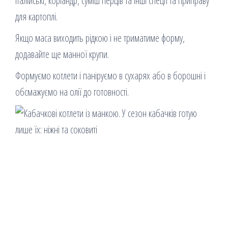
італійські, коріандр, суміш перців та інші спеції та приправу
для картоплі.
Якщо маса виходить рідкою і не триматиме форму,
додавайте ще манної крупи.
Формуємо котлети і паніруємо в сухарях або в борошні і
обсмажуємо на олії до готовності.