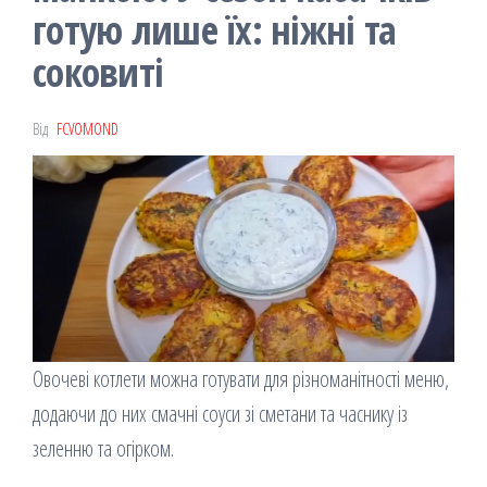
готую лише їх: ніжні та
соковиті
Від
FCVOMOND
Овочеві котлети можна готувати для різноманітності меню,
додаючи до них смачні соуси зі сметани та часнику із
зеленню та огірком.