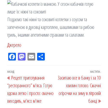
Подаємо такі ніжні та соковиті котлетки з соусом та
запеченою в духовці картоплею, шашликами та рибою
гриль, іншими апетитними стравами та салатами.
Джерело
Fac
M
Em
По
eb
ast
ail
діл
oo
od
ит
Навігація
Попередній
НАЗАД
НАСТУПН.
Наст
Рецепт приготування
k
on
ис
Засипаю все в банку і за 10
записів
запис
запи
“ресторанного” м’яса. Готую
я
хвилин готово. Смачні
вдома легко і просто: смачно
огірочки на зиму в літровій
виходить, м’ясо м’яке
банці