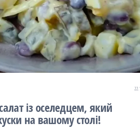
22.
 салат із оселедцем, який
куски на вашому столі!