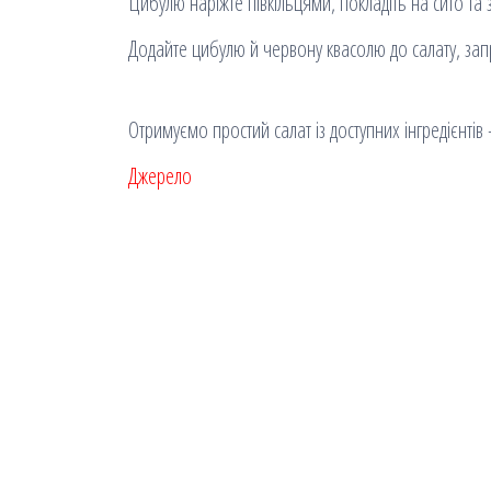
Цибулю наріжте півкільцями, покладіть на сито та
Додайте цибулю й червону квасолю до салату, зап
Отримуємо простий салат із доступних інгредієнтів 
Джерело