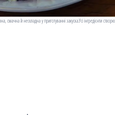
а, смачна й нескладна у приготуванні закуска.Усі інгредієнти створ