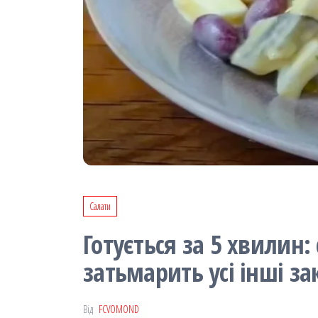
Салати
Готується за 5 хвилин:
затьмарить усі інші за
Від
FCVOMOND