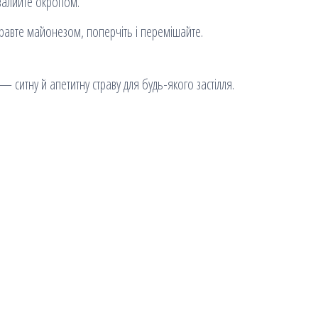
 залийте окропом.
равте майонезом, поперчіть і перемішайте.
— ситну й апетитну страву для будь-якого застілля.