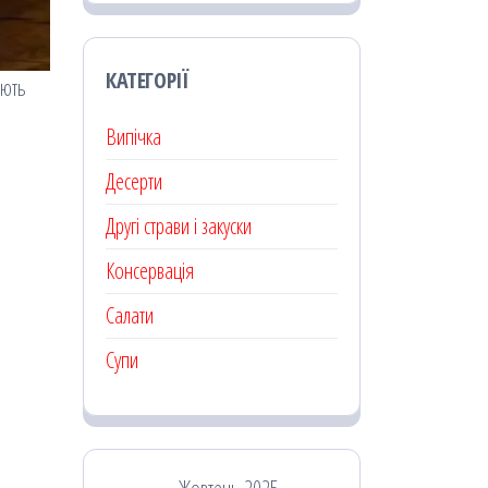
КАТЕГОРІЇ
юють
Випічка
Десерти
Другі страви і закуски
Консервація
Салати
Супи