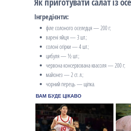
Як приготувати салат із о
Інгредієнти:
філе солоного оселедця — 200 г;
варені яйця — 3 шт.;
солоні огірки — 4 шт.;
цибуля — ½ шт.;
червона консервована квасоля — 200 г;
майонез — 2 ст. л.;
чорний перець — щіпка.