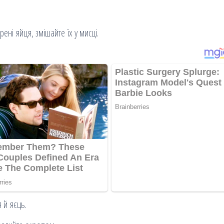
ені яйця, змішайте їх у мисці.
 й яєць.