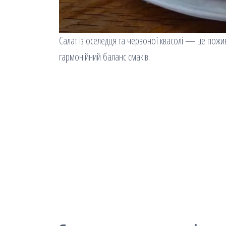
Салат із оселедця та червоної квасолі — це поживн
гармонійний баланс смаків.