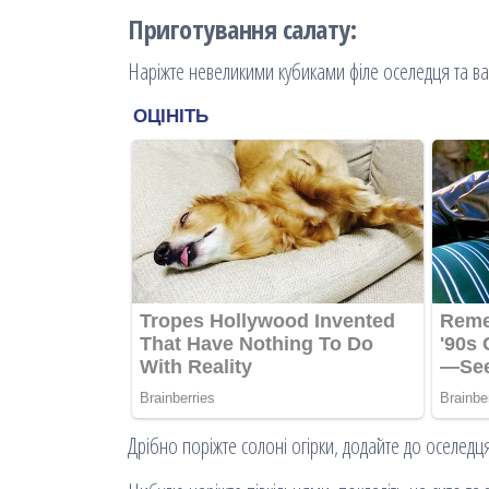
Приготування салату:
Наріжте невеликими кубиками філе оселедця та вар
Дрібно поріжте солоні огірки, додайте до оселедця