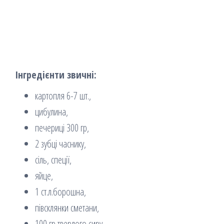
Інгредієнти звичні:
картопля 6-7 шт.,
цибулина,
печериці 300 гр,
2 зубці часнику,
сіль, спеції,
яйце,
1 ст.л.борошна,
півсклянки сметани,
100 гр твердого сиру.