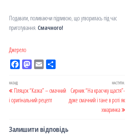
Подавати, поливаючи підливою, що утворилась під час
приготування.
Смачного!
Джерело
Fac
M
Em
По
eb
ast
ail
діл
oo
od
ит
Навігація
Попередній
НАЗАД
НАСТУПН.
Наст
Пляцок “Казка” – смачний
k
on
ис
Сирник “На краєчку щастя”-
записів
запис
запи
і оригінальний рецепт
я
дуже смачний і тане в роті як
хмаринка
Залишити відповідь