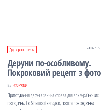
24.06.2022
Другі страви і закуски
Деруни по-особливому.
Покроковий рецепт з фото
Від
FCVOMOND
Приготування дерунів звична справа для всіх українських
господинь. І в більшості випадків, проста повсякденна