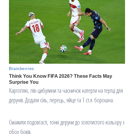
Картоплю, пів-цибулини та часничок натерти на тертці для
дерунів. Додати сіль, перець, яйце та 1 ст.л. борошна.
Смажити подовгасті, тонкі деруни до золотистого кольору з
обох боків.