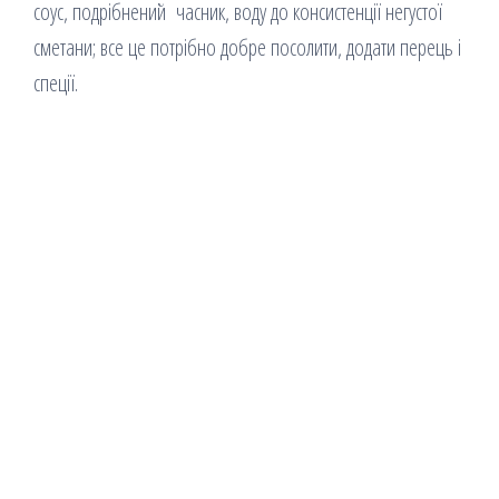
соус, подрібнений часник, воду до консистенції негустої
сметани; все це потрібно добре посолити, додати перець і
спеції.