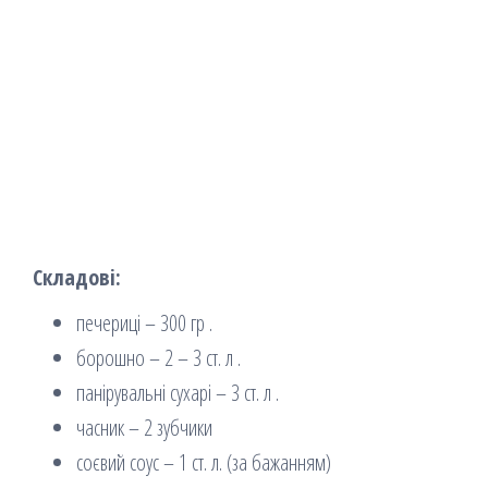
Складові:
печериці – 300 гр .
борошно – 2 – 3 ст. л .
панірувальні сухарі – 3 ст. л .
часник – 2 зубчики
соєвий соус – 1 ст. л. (за бажанням)