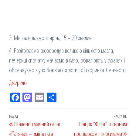
3. Ми залишаємо кляр на 15 – 20 хвилин.
4. Розігріваємо сковороду з великою кількістю масла,
печериці спочатку мачаємо в кляр, обвалюють у сухарях і
обсмажуємо з усіх боків до золотистої скоринки. Смачного!
Джерело
Fac
M
Em
По
eb
ast
ail
діл
oo
od
ит
Навігація
Попередній
НАЗАД
НАСТУПН.
Наст
Шалено смачний салат
k
on
ис
Пляцок “Флірт” із сирним
записів
запис
запи
«Татяна» – змітається
прошарком і персиками