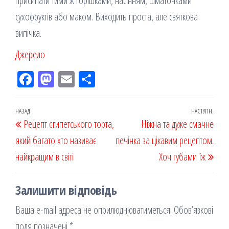
присипати тими ж горішками, насінням, шматочками
сухофруктів або маком. Виходить проста, але святкова
випічка.
Джерело
Fac
M
Em
По
eb
ast
ail
діл
oo
od
ит
Навігація
Попередній
НАЗАД
НАСТУПН.
Наст
Рецепт єгипетського торта,
k
on
ис
Ніжна та дуже смачне
записів
запис
запи
який багато хто називає
я
печінка за цікавим рецептом.
найкращим в світі
Хоч губами їж
Залишити відповідь
Ваша e-mail адреса не оприлюднюватиметься.
Обов’язкові
поля позначені
*