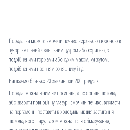
Порада: ви можете вмочити печиво верхньою стороною в
цукор, змішаний з ванільним цукром або корицею, з
подрібненими горіхами або сухим маком, кунжутом,
подрібненими насінням соняшнику і т.д.
Випікаємо близько 20 хвилин при 200 градусах.
Порада: можна нічим не посипати, а розтопити шоколад
або зварити повноцінну глазур і вмочити печиво, викласти
на пергамент і поставити в холодильник для застигання
шоколадного шару. Також можна після обмакувания,