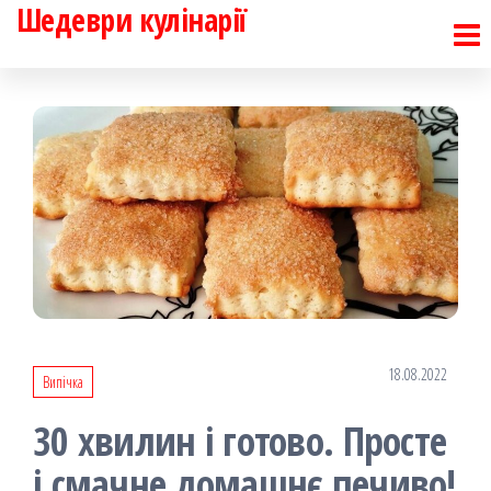
Шедеври кулінарії
Перейти
до
контенту
18.08.2022
Випічка
30 хвилин і готово. Просте
і смачне домашнє печиво!