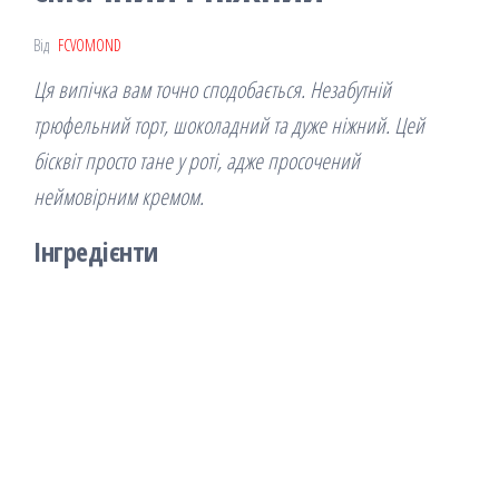
Від
FCVOMOND
Ця випічка вам точно сподобається. Незабутній
трюфельний торт, шоколадний та дуже ніжний. Цей
бісквіт просто тане у роті, адже просочений
неймовірним кремом.
Інгредієнти