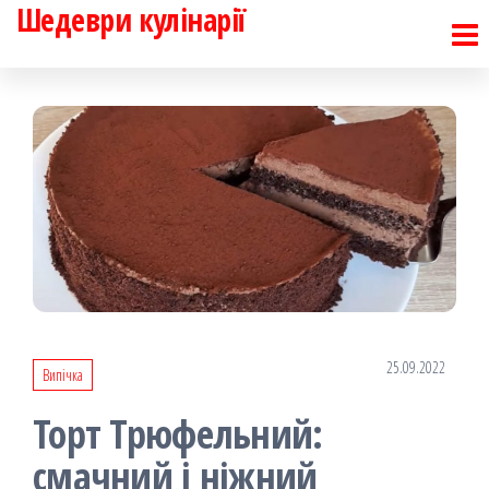
Шедеври кулінарії
Перейти
до
контенту
25.09.2022
Випічка
Торт Трюфельний:
смачний і ніжний