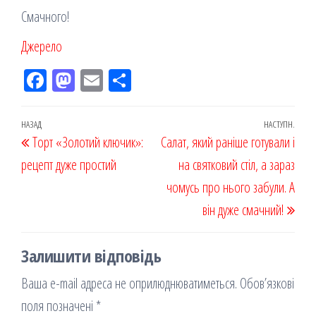
Смачного!
Джерело
Fac
M
Em
По
eb
ast
ail
діл
oo
od
ит
Навігація
Попередній
НАЗАД
НАСТУПН.
Наст
Торт «Золотий ключик»:
k
on
ис
Салат, який раніше готували і
записів
запис
запи
рецепт дуже простий
я
на святковий стіл, а зараз
чомусь про нього забули. А
він дуже смачний!
Залишити відповідь
Ваша e-mail адреса не оприлюднюватиметься.
Обов’язкові
поля позначені
*