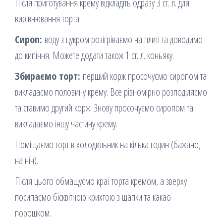
Після приготування крему відкладіть одразу 3 ст. л. для
вирівнювання торта.
Сироп:
воду з цукром розігріваємо на плиті та доводимо
до кипіння. Можете додати також 1 ст. л. коньяку.
Збираємо торт:
перший корж просочуємо сиропом та
викладаємо половину крему. Все рівномірно розподіляємо
та ставимо другий корж. Знову просочуємо сиропом та
викладаємо іншу частину крему.
Поміщаємо торт в холодильник на кілька годин (бажано,
на ніч).
Після цього обмащуємо краї торта кремом, а зверху
посипаємо бісквітною крихтою з шапки та какао-
порошком.