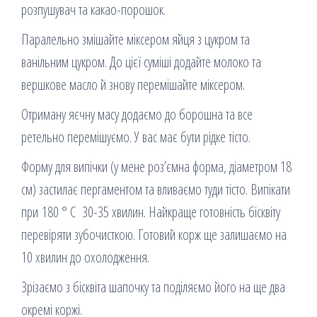
розпушувач та какао-порошок.
Паралельно змішайте міксером яйця з цукром та
ванільним цукром. До цієї суміші додайте молоко та
вершкове масло й знову перемішайте міксером.
Отриману яєчну масу додаємо до борошна та все
ретельно перемішуємо. У вас має бути рідке тісто.
Форму для випічки (у мене роз’ємна форма, діаметром 18
см) застилає пергаментом та вливаємо туди тісто. Випікати
при 180 ° C 30-35 хвилин. Найкраще готовність бісквіту
перевіряти зубочисткою. Готовий корж ще залишаємо на
10 хвилин до охолодження.
Зрізаємо з бісквіта шапочку та поділяємо його на ще два
окремі коржі.