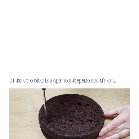
З нижнього бісквіта акуратно виберемо всю м’якоть.