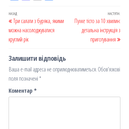
eb
ast
ail
діл
oo
od
ит
Навігація
Попередній
НАЗАД
НАСТУПН.
Наст
Три салати з буряка, якими
k
on
ис
Пухке тісто за 10 хвилин:
записів
запис
запи
можна насолоджуватися
я
детальна інструкція з
круглий рік
приготування
Залишити відповідь
Ваша e-mail адреса не оприлюднюватиметься.
Обов’язкові
поля позначені
*
Коментар
*