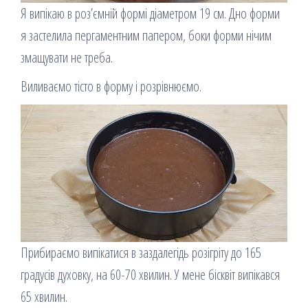
Я випікаю в роз’ємній формі діаметром 19 см. Дно форми
я застелила пергаментним папером, боки форми нічим
змащувати не треба.
Виливаємо тісто в форму і розрівнюємо.
Прибираємо випікатися в заздалегідь розігріту до 165
градусів духовку, на 60-70 хвилин. У мене бісквіт випікався
65 хвилин.