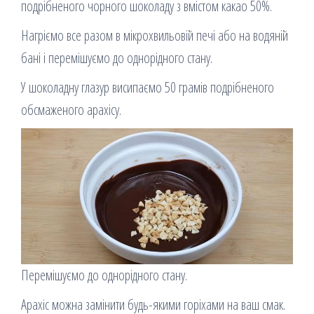
подрібненого чорного шоколаду з вмістом какао 50%.
Нагріємо все разом в мікрохвильовій печі або на водяній
бані і перемішуємо до однорідного стану.
У шоколадну глазур висипаємо 50 грамів подрібненого
обсмаженого арахісу.
Перемішуємо до однорідного стану.
Арахіс можна замінити будь-якими горіхами на ваш смак.