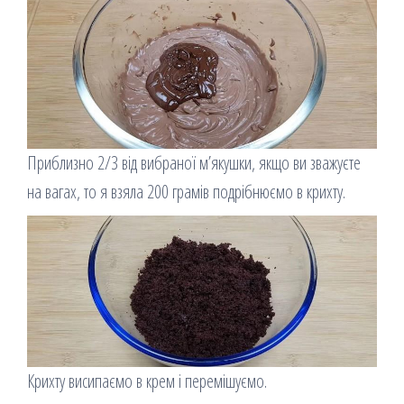
Приблизно 2/3 від вибраної м’якушки, якщо ви зважуєте
на вагах, то я взяла 200 грамів подрібнюємо в крихту.
Крихту висипаємо в крем і перемішуємо.