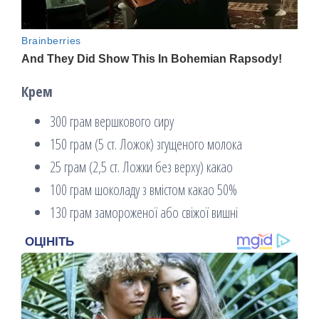
Крем
300 грам вершкового сиру
150 грам (5 ст. Ложок) згущеного молока
25 грам (2,5 ст. Ложки без верху) какао
100 грам шоколаду з вмістом какао 50%
130 грам замороженої або свіжої вишні