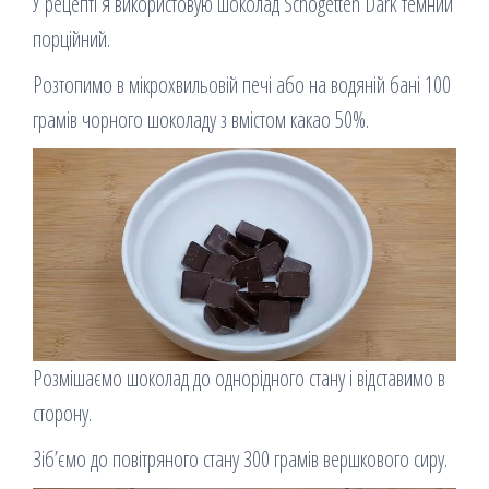
У рецепті я використовую шоколад Schogetten Dark темний
порційний.
Розтопимо в мікрохвильовій печі або на водяній бані 100
грамів чорного шоколаду з вмістом какао 50%.
Розмішаємо шоколад до однорідного стану і відставимо в
сторону.
Зіб’ємо до повітряного стану 300 грамів вершкового сиру.