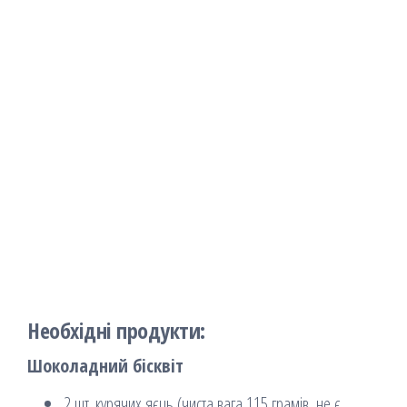
Необхідні продукти:
Шоколадний бісквіт
2 шт. курячих яєць (чиста вага 115 грамів, не є