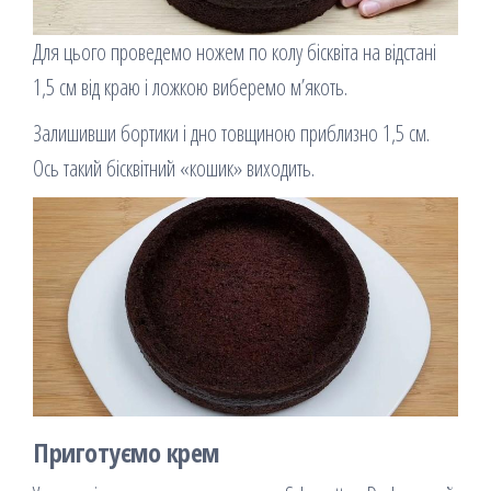
Для цього проведемо ножем по колу бісквіта на відстані
1,5 см від краю і ложкою виберемо м’якоть.
Залишивши бортики і дно товщиною приблизно 1,5 см.
Ось такий бісквітний «кошик» виходить.
Приготуємо крем