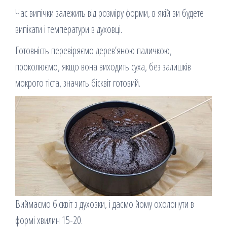
Час випічки залежить від розміру форми, в якій ви будете
випікати і температури в духовці.
Готовність перевіряємо дерев’яною паличкою,
проколюємо, якщо вона виходить суха, без залишків
мокрого тіста, значить бісквіт готовий.
Виймаємо бісквіт з духовки, і даємо йому охолонути в
формі хвилин 15-20.