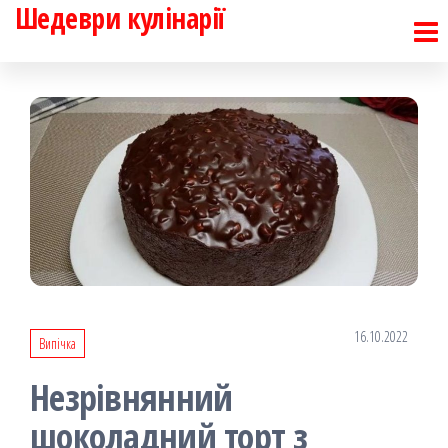
Шедеври кулінарії
Перейти
до
контенту
16.10.2022
Випічка
Незрівнянний
шоколадний торт з