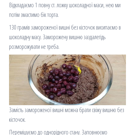
Відкладаємо 1 повну ст. ложку шоколадної маси, нею ми
потім змастимо бік торта.
130 грамів замороженої вишні без кісточок висипаємо в
шоколадну масу. Заморожену вишню заздалегідь
розморожувати не треба.
Замість замороженої вишні можна брати свіжу вишню без
кісточок.
Перемішуємо до однорідного стану. Заповнюємо