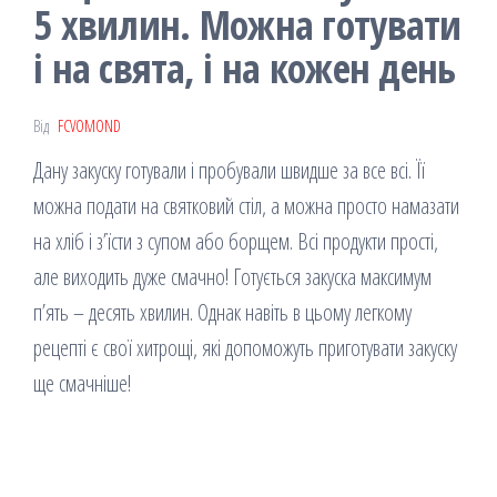
5 хвилин. Можна готувати
і на свята, і на кожен день
Від
FCVOMOND
Дану закуску готували і пробували швидше за все всі. Її
можна подати на святковий стіл, а можна просто намазати
на хліб і з’їсти з супом або борщем. Всі продукти прості,
але виходить дуже смачно! Готується закуска максимум
п’ять – десять хвилин. Однак навіть в цьому легкому
рецепті є свої хитрощі, які допоможуть приготувати закуску
ще смачніше!