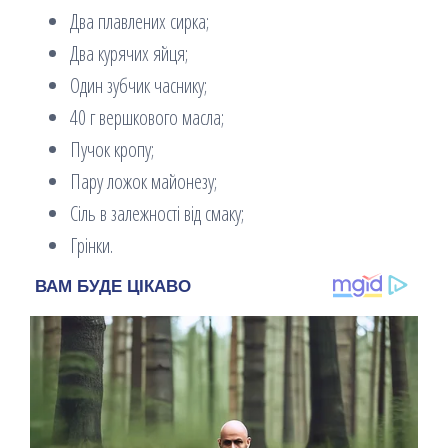
Два плавлених сирка;
Два курячих яйця;
Один зубчик часнику;
40 г вершкового масла;
Пучок кропу;
Пару ложок майонезу;
Сіль в залежності від смаку;
Грінки.