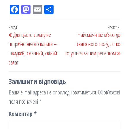
Fac
M
Em
По
eb
ast
ail
діл
oo
od
ит
Навігація
Попередній
НАЗАД
НАСТУПН.
Наст
Для цього салату не
k
on
ис
Найсмачніше м’ясо до
записів
запис
запи
потрібно нічого варити –
я
святкового столу, легко
швидкий, смачний, свіжий
готується за цим рецептом
салат
Залишити відповідь
Ваша e-mail адреса не оприлюднюватиметься.
Обов’язкові
поля позначені
*
Коментар
*