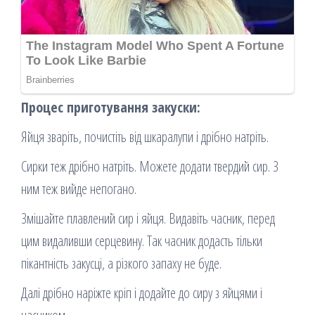
Процес приготування закуски:
Яйця зваріть, почистіть від шкаралупи і дрібно натріть.
Сирки теж дрібно натріть. Можете додати твердий сир. З
ним теж вийде непогано.
Змішайте плавлений сир і яйця. Видавіть часник, перед
цим видаливши серцевину. Так часник додасть тільки
пікантність закусці, а різкого запаху не буде.
Далі дрібно наріжте кріп і додайте до сиру з яйцями і