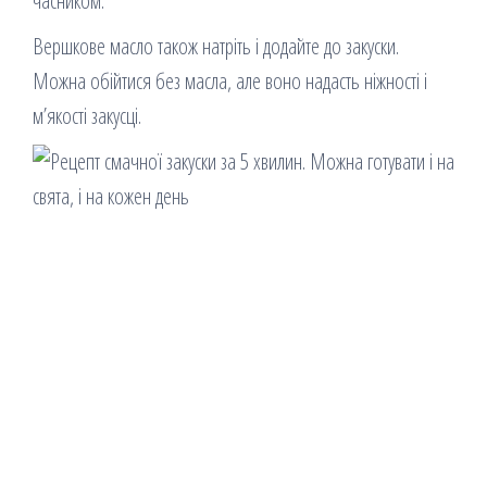
часником.
Вершкове масло також натріть і додайте до закуски.
Можна обійтися без масла, але воно надасть ніжності і
м’якості закусці.