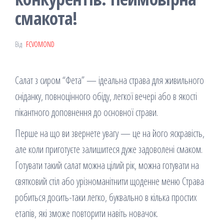
смакота!
Від
FCVOMOND
Салат з сиром “Фета” — ідеальна страва для живильного
сніданку, повноцінного обіду, легкої вечері або в якості
пікантного доповнення до основної страви.
Перше на що ви звернете увагу — це на його яскравість,
але коли приготуєте залишитеся дуже задоволені смаком.
Готувати такий салат можна цілий рік, можна готувати на
святковий стіл або урізноманітнити щоденне меню Страва
робиться досить-таки легко, буквально в кілька простих
етапів, які зможе повторити навіть новачок.