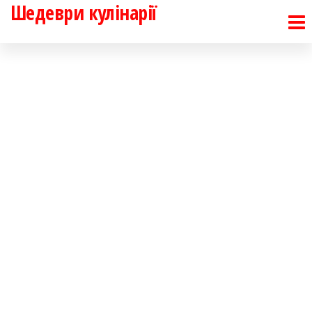
Шедеври кулінарії
Перейти
до
контенту