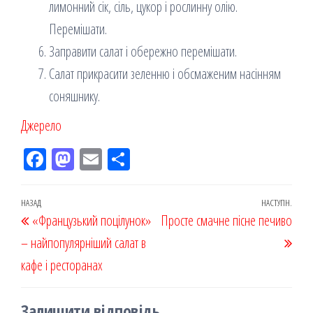
лимонний сік, сіль, цукор і рослинну олію.
Перемішати.
Заправити салат і обережно перемішати.
Салат прикрасити зеленню і обсмаженим насінням
соняшнику.
Джерело
Fac
M
Em
По
eb
ast
ail
діл
oo
od
ит
Навігація
Попередній
НАЗАД
НАСТУПН.
Наст
«Французький поцілунок»
k
on
ис
Просте смачне пісне печиво
записів
запис
запи
– найпопулярніший салат в
я
кафе і ресторанах
Залишити відповідь